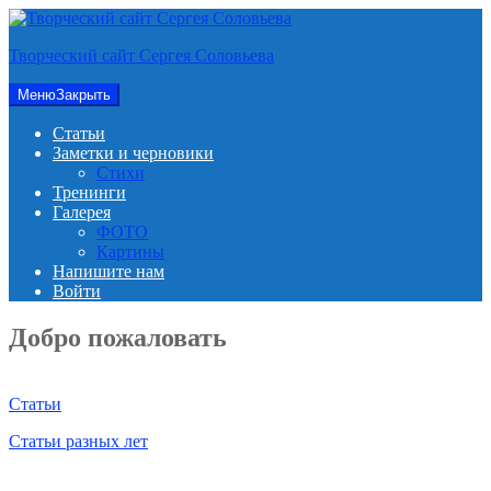
Перейти
к
Творческий сайт Сергея Соловьева
содержимому
Меню
Закрыть
Статьи
Заметки и черновики
Стихи
Тренинги
Галерея
ФОТО
Картины
Напишите нам
Войти
Добро пожаловать
Статьи
Статьи разных лет