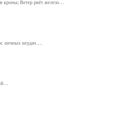
ев кроны; Ветер рвёт железо…
ос личных неудач….
вый…