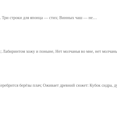
о. Три строки для японца — стих; Винных чаш — не…
и; Лабиринтом хожу и поныне, Нет молчанья во мне, нет молчан
Серебрится берёзы плач; Оживает древний сюжет: Кубок сидра, 