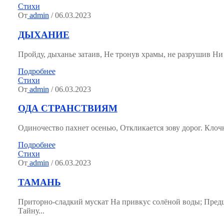
Стихи
От
admin
/ 06.03.2023
ДЫХАНИЕ
Пройду, дыханье затаив, Не тронув храмы, не разрушив Ни со
Подробнее
Стихи
От
admin
/ 06.03.2023
ОДА СТРАНСТВИЯМ
Одиночество пахнет осенью, Откликается зову дорог. Клочн
Подробнее
Стихи
От
admin
/ 06.03.2023
ТАМАНЬ
Приторно-сладкий мускат На привкус солёной воды; Пред
Тайну...