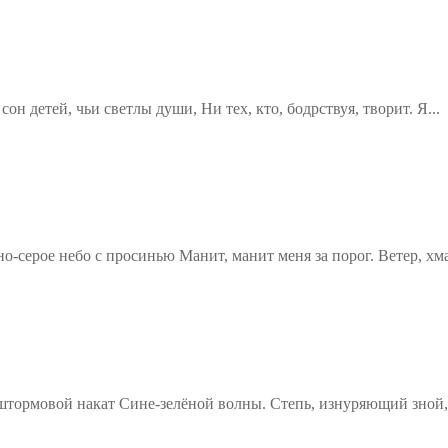
н детей, чьи светлы души, Ни тех, кто, бодрствуя, творит. Я...
о-серое небо с просинью Манит, манит меня за порог. Ветер, хм
штормовой накат Сине-зелёной волны. Степь, изнуряющий зной,