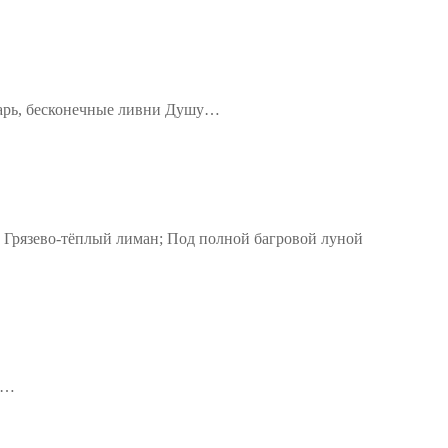
хмарь, бесконечные ливни Душу…
 Грязево-тёплый лиман; Под полной багровой луной
д…