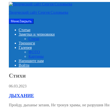
Перейти
к
Творческий сайт Сергея Соловьева
содержимому
Меню
Закрыть
Статьи
Заметки и черновики
Стихи
Тренинги
Галерея
ФОТО
Картины
Напишите нам
Войти
Стихи
06.03.2023
ДЫХАНИЕ
Пройду, дыханье затаив, Не тронув храмы, не разрушив Ни 