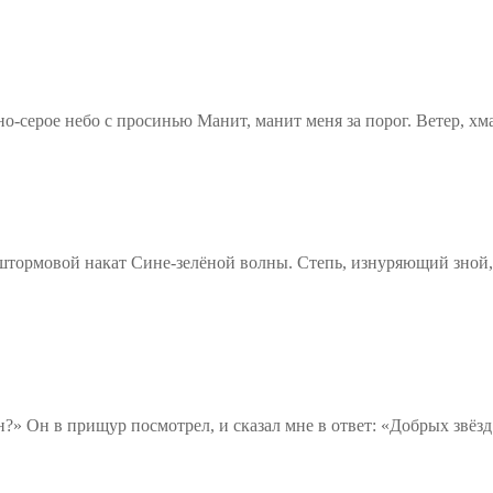
но-серое небо с просинью Манит, манит меня за порог. Ветер, 
штормовой накат Сине-зелёной волны. Степь, изнуряющий зной,
н?» Он в прищур посмотрел, и сказал мне в ответ: «Добрых звёз