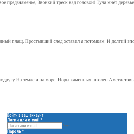
ое предзнаменье, Звонкий треск над головой! Туча мнёт деревь
одный плащ. Простывший след оставил я потомкам, И долгий эп
т подругу На земле и на море. Норы каменных штолен Аметисто
Войти в ваш аккаунт
Логин или e-mail
*
face
Пароль
*