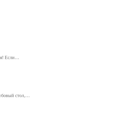
ья! Если…
дубовый стол,…