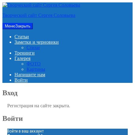
Перейти
к
Творческий сайт Сергея Соловьева
содержимому
Меню
Закрыть
Статьи
Заметки и черновики
Стихи
Тренинги
Галерея
ФОТО
Картины
Напишите нам
Войти
Вход
Регистрация на сайте закрыта.
Войти
Войти в ваш аккаунт