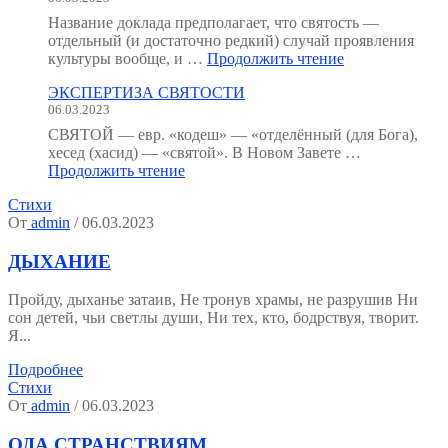
как
Название доклада предполагает, что святость —
мы
отдельный (и достаточно редкий) случай проявления
устроены?
"Святость
культуры вообще, и …
Продолжить чтение
(Тезисы
как
к
ЭКСПЕРТИЗА СВЯТОСТИ
форма
семинару.)"
06.03.2023
психической
культуры"
СВЯТОЙ — евр. «кодеш» — «отделённый (для Бога),
хесед (хасид) — «святой». В Новом Завете …
"ЭКСПЕРТИЗА
Продолжить чтение
СВЯТОСТИ"
Стихи
От
admin
/ 06.03.2023
ДЫХАНИЕ
Пройду, дыханье затаив, Не тронув храмы, не разрушив Ни
сон детей, чьи светлы души, Ни тех, кто, бодрствуя, творит.
Я...
Подробнее
Стихи
От
admin
/ 06.03.2023
ОДА СТРАНСТВИЯМ