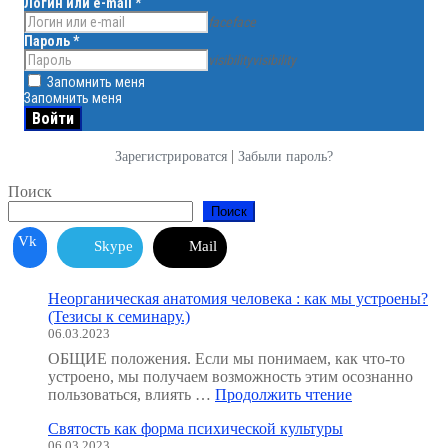
Логин или e-mail
*
face
face
Пароль
*
visibility
visibility
Запомнить меня
Запомнить меня
|
Зарегистрироватся
Забыли пароль?
Поиск
Поиск
Vk
Skype
Mail
Неорганическая анатомия человека : как мы устроены?
(Тезисы к семинару.)
06.03.2023
ОБЩИЕ положения. Если мы понимаем, как что-то
устроено, мы получаем возможность этим осознанно
"Неорганичес
пользоваться, влиять …
Продолжить чтение
анатомия
Святость как форма психической культуры
человека
06.03.2023
: