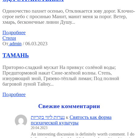
Одиночество пахнет осенью, Откликается зову дорог. Клочно-
серое небо с просинью Манит, манит меня за порог. Ветер,
хмарь, бесконечные ливни Душу...
Подробнее
Стихи
От
admin
/ 06.03.2023
ТАМАНЬ
Приторно-сладкий мускат На привкус солёной воды;
Предштормовой накат Сине-зелёной волны. Степь,
изнуряющий зной, Грязево-тёплый лиман; Под полной
багровой луной Тайну...
Подробнее
Свежие комментарии
נערות ליווי בקריות
к
Святость как форма
психической культуры
20.04.2023
An interesting discussion is definitely worth comment. I do