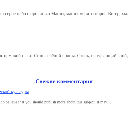
о-серое небо с просинью Манит, манит меня за порог. Ветер, хм
штормовой накат Сине-зелёной волны. Степь, изнуряющий зной,
Свежие комментарии
еской культуры
 do believe that you should publish more about this subject, it may…