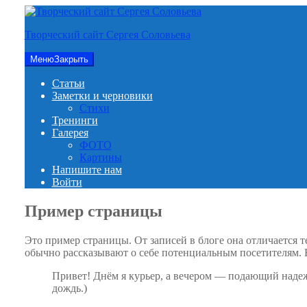
Перейти
к
Творческий сайт Сергея Соловьева
содержимому
Меню
Закрыть
Статьи
Заметки и черновики
Стихи
Тренинги
Галерея
ФОТО
Картины
Напишите нам
Войти
Пример страницы
Это пример страницы. От записей в блоге она отличается т
обычно рассказывают о себе потенциальным посетителям. 
Привет! Днём я курьер, а вечером — подающий надежд
дождь.)