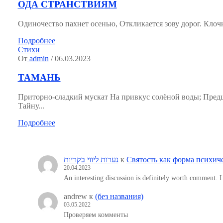
ОДА СТРАНСТВИЯМ
Одиночество пахнет осенью, Откликается зову дорог. Клочн
Подробнее
Стихи
От
admin
/ 06.03.2023
ТАМАНЬ
Приторно-сладкий мускат На привкус солёной воды; Пред
Тайну...
Подробнее
נערות ליווי בקריות
к
Святость как форма психич
20.04.2023
An interesting discussion is definitely worth comment. I
andrew
к
(без названия)
03.05.2022
Проверяем комменты