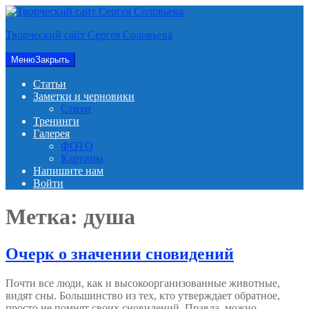
Перейти
к
Творческий сайт Сергея Соловьева
содержимому
Меню
Закрыть
Статьи
Заметки и черновики
Стихи
Тренинги
Галерея
ФОТО
Картины
Напишите нам
Войти
Метка:
душа
Очерк о значении сновидений
Почти все люди, как и высокоорганизованные животные,
видят сны. Большинство из тех, кто утверждает обратное,
просто не помнят своих сновидений. Правда, можно