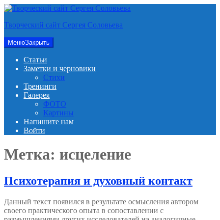
Перейти
к
Творческий сайт Сергея Соловьева
содержимому
Меню
Закрыть
Статьи
Заметки и черновики
Стихи
Тренинги
Галерея
ФОТО
Картины
Напишите нам
Войти
Метка:
исцеление
Психотерапия и духовный контакт
Данный текст появился в результате осмысления автором
своего практического опыта в сопоставлении с
размышлениями других исследователей на аналогичные