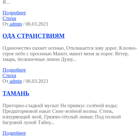
Я...
Подробнее
Стихи
От
admin
/ 06.03.2023
ОДА СТРАНСТВИЯМ
Одиночество пахнет осенью, Откликается зову дорог. Клочно-
серое небо с просинью Манит, манит меня за порог. Ветер,
хмарь, бесконечные ливни Душу...
Подробнее
Стихи
От
admin
/ 06.03.2023
ТАМАНЬ
Приторно-сладкий мускат На привкус солёной воды;
Предштормовой накат Сине-зелёной волны. Степь,
изнуряющий зной, Грязево-тёплый лиман; Под полной
багровой луной Тайну...
Подробнее