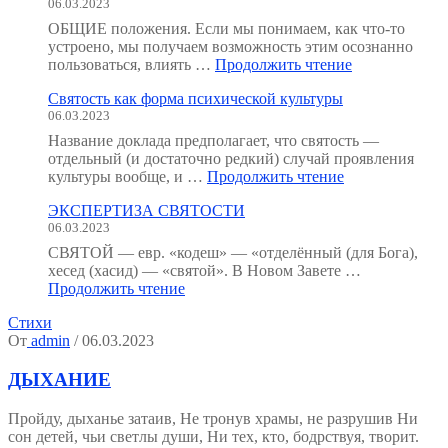
06.03.2023
ОБЩИЕ положения. Если мы понимаем, как что-то
устроено, мы получаем возможность этим осознанно
"Неорганичес
пользоваться, влиять …
Продолжить чтение
анатомия
Святость как форма психической культуры
человека
06.03.2023
:
как
Название доклада предполагает, что святость —
мы
отдельный (и достаточно редкий) случай проявления
устроены?
"Святость
культуры вообще, и …
Продолжить чтение
(Тезисы
как
к
ЭКСПЕРТИЗА СВЯТОСТИ
форма
семинару.)"
06.03.2023
психической
культуры"
СВЯТОЙ — евр. «кодеш» — «отделённый (для Бога),
хесед (хасид) — «святой». В Новом Завете …
"ЭКСПЕРТИЗА
Продолжить чтение
СВЯТОСТИ"
Стихи
От
admin
/ 06.03.2023
ДЫХАНИЕ
Пройду, дыханье затаив, Не тронув храмы, не разрушив Ни
сон детей, чьи светлы души, Ни тех, кто, бодрствуя, творит.