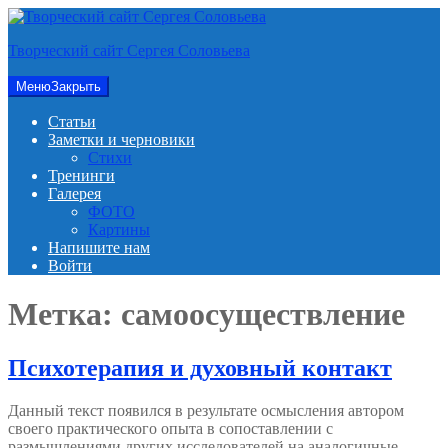
Перейти
к
Творческий сайт Сергея Соловьева
содержимому
Меню
Закрыть
Статьи
Заметки и черновики
Стихи
Тренинги
Галерея
ФОТО
Картины
Напишите нам
Войти
Метка:
самоосуществление
Психотерапия и духовный контакт
Данный текст появился в результате осмысления автором
своего практического опыта в сопоставлении с
размышлениями других исследователей на аналогичные