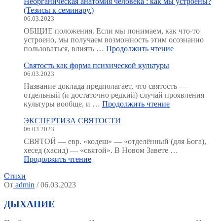
Неорганическая анатомия человека : как мы устроены?
(Тезисы к семинару.)
06.03.2023
ОБЩИЕ положения. Если мы понимаем, как что-то
устроено, мы получаем возможность этим осознанно
"Неорганичес
пользоваться, влиять …
Продолжить чтение
анатомия
Святость как форма психической культуры
человека
06.03.2023
:
как
Название доклада предполагает, что святость —
мы
отдельный (и достаточно редкий) случай проявления
устроены?
"Святость
культуры вообще, и …
Продолжить чтение
(Тезисы
как
к
ЭКСПЕРТИЗА СВЯТОСТИ
форма
семинару.)"
06.03.2023
психической
культуры"
СВЯТОЙ — евр. «кодеш» — «отделённый (для Бога),
хесед (хасид) — «святой». В Новом Завете …
"ЭКСПЕРТИЗА
Продолжить чтение
СВЯТОСТИ"
Стихи
От
admin
/ 06.03.2023
ДЫХАНИЕ