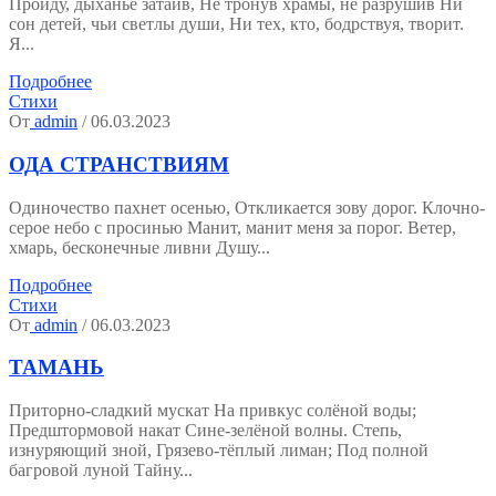
Пройду, дыханье затаив, Не тронув храмы, не разрушив Ни
сон детей, чьи светлы души, Ни тех, кто, бодрствуя, творит.
Я...
Подробнее
Стихи
От
admin
/ 06.03.2023
ОДА СТРАНСТВИЯМ
Одиночество пахнет осенью, Откликается зову дорог. Клочно-
серое небо с просинью Манит, манит меня за порог. Ветер,
хмарь, бесконечные ливни Душу...
Подробнее
Стихи
От
admin
/ 06.03.2023
ТАМАНЬ
Приторно-сладкий мускат На привкус солёной воды;
Предштормовой накат Сине-зелёной волны. Степь,
изнуряющий зной, Грязево-тёплый лиман; Под полной
багровой луной Тайну...