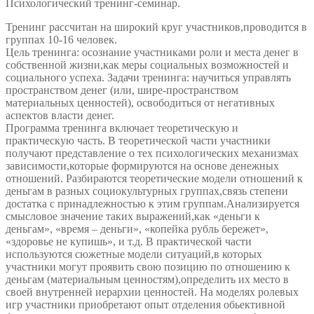
Психологический тренинг-семинар.
как
власть
Тренинг рассчитан на широкий круг участников,проводится в
и
группах 10-16 человек.
энергия
Цель тренинга: осознание участниками роли и места денег в
собственной жизни,как меры социальных возможностей и
социального успеха. Задачи тренинга: научиться управлять
пространством денег (или, шире-пространством
материальных ценностей), освободиться от негативных
аспектов власти денег.
Программа тренинга включает теоретическую и
практическую часть. В теоретической части участники
получают представление о тех психологических механизмах
зависимости,которые формируются на основе денежных
отношений. Разбираются теоретические модели отношений к
деньгам в разных социокультурных группах,связь степени
достатка с принадлежностью к этим группам.Анализируется
смысловое значение таких выражений,как «деньги к
деньгам», «время – деньги», «копейка рубль бережет»,
«здоровье не купишь», и т.д. В практической части
используются сюжетные модели ситуаций,в которых
участники могут проявить свою позицию по отношению к
деньгам (материальным ценностям),определить их место в
своей внутренней иерархии ценностей. На моделях ролевых
игр участники приобретают опыт отделения обьективной