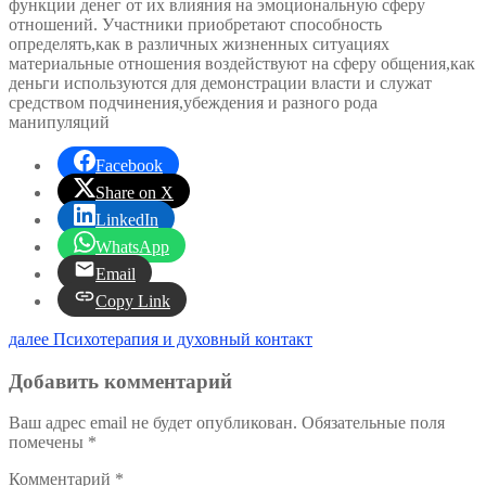
функции денег от их влияния на эмоциональную сферу
отношений. Участники приобретают способность
определять,как в различных жизненных ситуациях
материальные отношения воздействуют на сферу общения,как
деньги используются для демонстрации власти и служат
средством подчинения,убеждения и разного рода
манипуляций
Facebook
Share on X
LinkedIn
WhatsApp
Email
Copy Link
Навигация
Следующая
далее
Психотерапия и духовный контакт
запись:
по
Добавить комментарий
записям
Ваш адрес email не будет опубликован.
Обязательные поля
помечены
*
Комментарий
*