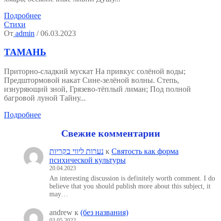
Подробнее
Стихи
От
admin
/ 06.03.2023
ТАМАНЬ
Приторно-сладкий мускат На привкус солёной воды;
Предштормовой накат Сине-зелёной волны. Степь,
изнуряющий зной, Грязево-тёплый лиман; Под полной
багровой луной Тайну...
Подробнее
Свежие комментарии
נערות ליווי בקריות
к
Святость как форма
психической культуры
20.04.2023
An interesting discussion is definitely worth comment. I do
believe that you should publish more about this subject, it
may…
andrew
к
(без названия)
03.05.2022