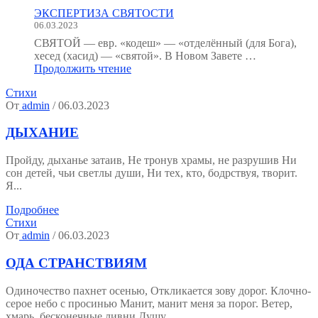
как
к
ЭКСПЕРТИЗА СВЯТОСТИ
форма
семинару.)"
06.03.2023
психической
культуры"
СВЯТОЙ — евр. «кодеш» — «отделённый (для Бога),
хесед (хасид) — «святой». В Новом Завете …
"ЭКСПЕРТИЗА
Продолжить чтение
СВЯТОСТИ"
Стихи
От
admin
/ 06.03.2023
ДЫХАНИЕ
Пройду, дыханье затаив, Не тронув храмы, не разрушив Ни
сон детей, чьи светлы души, Ни тех, кто, бодрствуя, творит.
Я...
Подробнее
Стихи
От
admin
/ 06.03.2023
ОДА СТРАНСТВИЯМ
Одиночество пахнет осенью, Откликается зову дорог. Клочно-
серое небо с просинью Манит, манит меня за порог. Ветер,
хмарь, бесконечные ливни Душу...