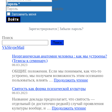
Пароль
*
visibility
Запомнить меня
|
Зарегистрироватся
Забыли пароль?
Поиск
Поиск
Vk
Skype
Mail
Неорганическая анатомия человека : как мы устроены?
(Тезисы к семинару.)
06.03.2023
ОБЩИЕ положения. Если мы понимаем, как что-то
устроено, мы получаем возможность этим осознанно
"Неорганичес
пользоваться, влиять …
Продолжить чтение
анатомия
Святость как форма психической культуры
человека
06.03.2023
:
как
Название доклада предполагает, что святость —
мы
отдельный (и достаточно редкий) случай проявления
устроены?
"Святость
культуры вообще, и …
Продолжить чтение
(Тезисы