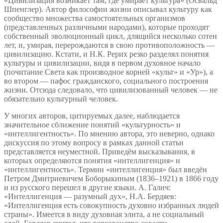
«Цивилизация возникает там, где умирает культура» (Освальд
Шпенглер). Автор философии жизни описывал культуру как
сообщество множества самостоятельных организмов
(представленных различными народами), которые проходят
собственный эволюционный цикл, длящийся несколько сотен
лет, и, умирая, перерождаются в свою противоположность —
цивилизацию. Кстати, и Н.К. Рерих резко разделял понятия
культуры и цивилизации, видя в первом духовное начало
(почитание Света как производное корней «культ» и «Ур»), а
во втором — пафос гражданского, социального построения
жизни. Отсюда следовало, что цивилизованный человек — не
обязательно культурный человек.
У многих авторов, цитируемых далее, наблюдается
значительное сближение понятий «культурность» и
«интеллигентность». По мнению автора, это неверно, однако
дискуссия по этому вопросу в рамках данной статьи
представляется неуместной. Приведём высказывания, в
которых определяются понятия «интеллигенция» и
«интеллигентность». Термин «интеллигенция» был введён
Петром Дмитриевичем Боборыкиным (1836–1921) в 1866 году
и из русского перешел в другие языки. А. Галич:
«Интеллигенция — разумный дух», Н.А. Бердяев:
«Интеллигенция есть совокупность духовно избранных людей
страны». Имеется в виду духовная элита, а не социальный