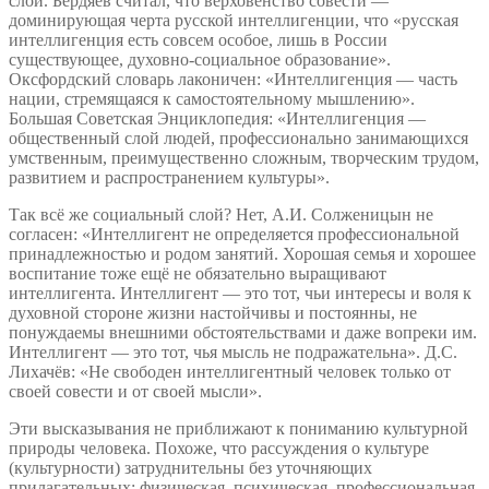
слой. Бердяев считал, что верховенство совести —
доминирующая черта русской интеллигенции, что «русская
интеллигенция есть совсем особое, лишь в России
существующее, духовно-социальное образование».
Оксфордский словарь лаконичен: «Интеллигенция — часть
нации, стремящаяся к самостоятельному мышлению».
Большая Советская Энциклопедия: «Интеллигенция —
общественный слой людей, профессионально занимающихся
умственным, преимущественно сложным, творческим трудом,
развитием и распространением культуры».
Так всё же социальный слой? Нет, А.И. Солженицын не
согласен: «Интеллигент не определяется профессиональной
принадлежностью и родом занятий. Хорошая семья и хорошее
воспитание тоже ещё не обязательно выращивают
интеллигента. Интеллигент — это тот, чьи интересы и воля к
духовной стороне жизни настойчивы и постоянны, не
понуждаемы внешними обстоятельствами и даже вопреки им.
Интеллигент — это тот, чья мысль не подражательна». Д.С.
Лихачёв: «Не свободен интеллигентный человек только от
своей совести и от своей мысли».
Эти высказывания не приближают к пониманию культурной
природы человека. Похоже, что рассуждения о культуре
(культурности) затруднительны без уточняющих
прилагательных: физическая, психическая, профессиональная