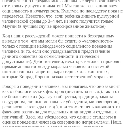
наследственно передаваемые социальные черты отличаются
от таковых у других приматов? Мы так же разграничиваем
социальность и культурность. Культура по наследству пока не
передается. Известно, что, если ребенка лишить культурной
человеческой среды до 3–4 лет, из него получится только
Маугли (в лучшем случае дрессированное животное).
Ход наших рассуждений может привести к безотрадному
выводу о том, что мы могли бы судить о «человечности»
только с позиции наблюдаемого социального поведения
человека (и то, если оно укладывается в представление
данного общества об осмысленности и этической
допустимости). Действительно, некоторые этологи проводят
прямые аналогии между моралью человека и системой
инстинктивных запретов, характерных для животных,
которые Конрад Лоренц назвал «естественной моралью».
Говоря о поведении человека, мы полагаем, что оно зависит
как от биологических факторов (инстинкты и т. д.), так и от
не биологических (культура общества, традиции, законы
государства, личные моральные убеждения, мировоззрение,
религиозные взгляды и т. д.), при этом степень влияния этих
факторов различна для отдельных индивидов и отдельных
популяций. Здесь мы убеждаемся, что единые стандарты в
оценке поведения человека совершенно неприемлемы. Наша