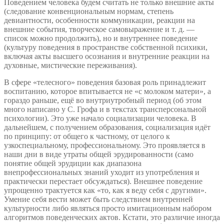
Поведением человека будем считать не только внешние акты
(следование конвенциональным нормам, степень
девиантности, особенности коммуникации, реакции на
внешние события, творческое самовыражение и т. д. —
список можно продолжить), но и внутреннее поведение
(культуру поведения в пространстве собственной психики,
включая акты высшего осознания и внутренние реакции на
духовные, мистические переживания).
В сфере «телесного» поведения базовая роль принадлежит
воспитанию, которое впитывается не «с молоком матери», а
гораздо раньше, ещё во внутриутробный период (об этом
много написано у С. Грофа и в текстах трансперсональной
психологии). Это уже начало социализации человека. В
дальнейшем, с получением образования, социализация идёт
по принципу: от общего к частному, от целого к
узкоспециальному, профессиональному. Это проявляется в
наши дни в виде утраты общей эрудированности (само
понятие общей эрудиции как диапазона
внепрофессиональных знаний уходит из употребления и
практически перестает обсуждаться). Внешнее поведение
упрощенно трактуется как «то, как я веду себя с другими».
Умение себя вести может быть следствием внутренней
культурности либо являться просто имитационным набором
алгоритмов поведенческих актов. Кстати, это различие иногда