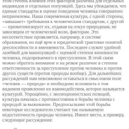
этом степень влияния этих факторов различна для отдельных
индивидов и отдельных популяций. Здесь мы убеждаемся, что
единые стандарты в оценке поведения человека совершенно
неприемлемы. Наша современная культура, с одной стороны,
«завышает» требования к человеческим стандартам, с другой
— примитивизирует их, отдавая на откуп природным, не
зависящим от человеческой воли, факторам. Это
несоответствие проявляется, например, в системе
образования, но ещё ярче в юридической трактовке понятий
дееспособности и вменяемости. Последнее служит удобной
лазейкой для манипуляций с оценкой степени виновности
человека, подозреваемого в преступлении. В этой связи
можно обратить внимание и на резкое различие в степени
ответственности за преступление против человека и против
других существ (против природы вообще). Для дальнейших
рассуждений нам невозможно оставаться в смысловом поле
«человек — природа» и необходимо вспомнить о том
видимом проявлении их взаимодействия, которое называется
культурой. Упрощённо, с эволюционистских позиций,
культура началась с противостояния и борьбы человека с
природой за выживание. Предпосылками этой борьбы
некоторые исследователи считают так называемую
недостаточность природы человека. Имеют место, к примеру,
следующие рассуждения: