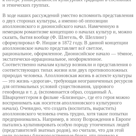
и этнических группах.
В ходе наших рассуждений уместно вспомнить представления
о двух сторонах культуры, а именно об оппозиции
аполлоновского и дионисийского начал. Намеченную в
немецком романтизме концепцию о началах культур и, можно
сказать, бытия вообще (Ф. Шлегель, Ф. Шеллинг)
сформулировал Ф. Ницше в 1872 году. В данной концепции
аполлоновское начало представляет всё светлое,
рациональное, оформленное. Дионисийское начало — тёмное,
экстатически-иррациональное, неоформленное.
Соответственно началам культур возникли и представления о
соответствующих типах жизни или двух противоположных
природах человека. Аполлоновская жизнь в аспекте культуры
— это жизнь «дорогая», требующая неограниченных ресурсов
для оптимальных условий существования, здорового
генофонда и т. д. (вспоминается образ, созданный А.
Шварценеггером в фильме «Близнецы», где его героя можно
воспринимать как носителя аполлоновского культурного
начала). Очевидно, что создать (воспитать, вырастить)
аполлоновского человека очень трудно, хотя такие попытки
предпринимались. Например, в эпоху Возрождения в Европе
пытались культивировать особую породу утонченных людей
(представителей знатных родов), но считали, что для этой
цели полезны близкородственные браки, что привело к