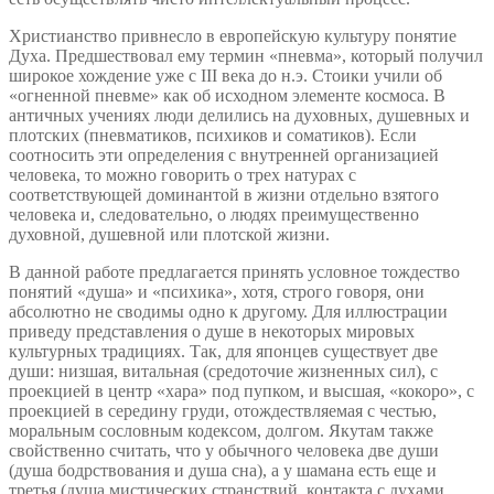
Христианство привнесло в европейскую культуру понятие
Духа. Предшествовал ему термин «пневма», который получил
широкое хождение уже с III века до н.э. Стоики учили об
«огненной пневме» как об исходном элементе космоса. В
античных учениях люди делились на духовных, душевных и
плотских (пневматиков, психиков и соматиков). Если
соотносить эти определения с внутренней организацией
человека, то можно говорить о трех натурах с
соответствующей доминантой в жизни отдельно взятого
человека и, следовательно, о людях преимущественно
духовной, душевной или плотской жизни.
В данной работе предлагается принять условное тождество
понятий «душа» и «психика», хотя, строго говоря, они
абсолютно не сводимы одно к другому. Для иллюстрации
приведу представления о душе в некоторых мировых
культурных традициях. Так, для японцев существует две
души: низшая, витальная (средоточие жизненных сил), с
проекцией в центр «хара» под пупком, и высшая, «кокоро», с
проекцией в середину груди, отождествляемая с честью,
моральным сословным кодексом, долгом. Якутам также
свойственно считать, что у обычного человека две души
(душа бодрствования и душа сна), а у шамана есть еще и
третья (душа мистических странствий, контакта с духами