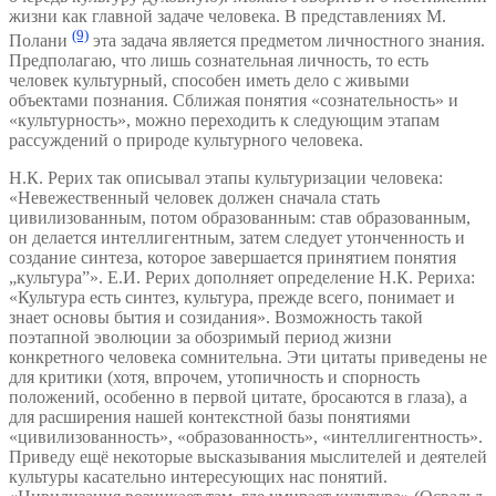
жизни как главной задаче человека. В представлениях М.
(9)
Полани
эта задача является предметом личностного знания.
Предполагаю, что лишь сознательная личность, то есть
человек культурный, способен иметь дело с живыми
объектами познания. Сближая понятия «сознательность» и
«культурность», можно переходить к следующим этапам
рассуждений о природе культурного человека.
Н.К. Рерих так описывал этапы культуризации человека:
«Невежественный человек должен сначала стать
цивилизованным, потом образованным: став образованным,
он делается интеллигентным, затем следует утонченность и
создание синтеза, которое завершается принятием понятия
„культура”». Е.И. Рерих дополняет определение Н.К. Рериха:
«Культура есть синтез, культура, прежде всего, понимает и
знает основы бытия и созидания». Возможность такой
поэтапной эволюции за обозримый период жизни
конкретного человека сомнительна. Эти цитаты приведены не
для критики (хотя, впрочем, утопичность и спорность
положений, особенно в первой цитате, бросаются в глаза), а
для расширения нашей контекстной базы понятиями
«цивилизованность», «образованность», «интеллигентность».
Приведу ещё некоторые высказывания мыслителей и деятелей
культуры касательно интересующих нас понятий.