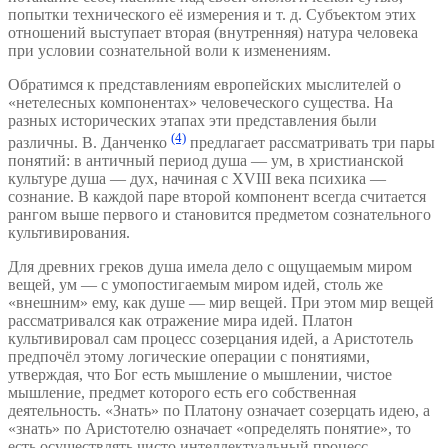
попытки технического её измерения и т. д. Субъектом этих
отношений выступает вторая (внутренняя) натура человека
при условии сознательной воли к изменениям.
Обратимся к представлениям европейских мыслителей о
«нетелесных компонентах» человеческого существа. На
разных исторических этапах эти представления были
(4)
различны. В. Данченко
предлагает рассматривать три пары
понятий: в античный период душа — ум, в христианской
культуре душа — дух, начиная с XVIII века психика —
сознание. В каждой паре второй компонент всегда считается
рангом выше первого и становится предметом сознательного
культивирования.
Для древних греков душа имела дело с ощущаемым миром
вещей, ум — с умопостигаемым миром идей, столь же
«внешним» ему, как душе — мир вещей. При этом мир вещей
рассматривался как отражение мира идей. Платон
культивировал сам процесс созерцания идей, а Аристотель
предпочёл этому логические операции с понятиями,
утверждая, что Бог есть мышление о мышлении, чистое
мышление, предмет которого есть его собственная
деятельность. «Знать» по Платону означает созерцать идею, а
«знать» по Аристотелю означает «определять понятие», то
есть осуществлять чисто интеллектуальный процесс.