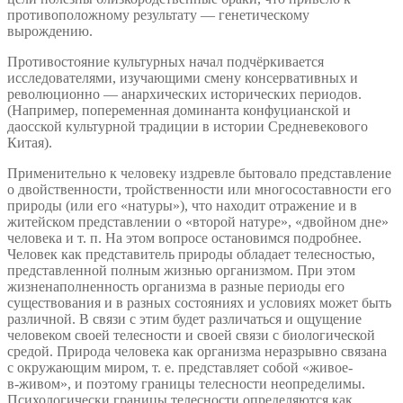
противоположному результату — генетическому
вырождению.
Противостояние культурных начал подчёркивается
исследователями, изучающими смену консервативных и
революционно — анархических исторических периодов.
(Например, попеременная доминанта конфуцианской и
даосской культурной традиции в истории Средневекового
Китая).
Применительно к человеку издревле бытовало представление
о двойственности, тройственности или многосоставности его
природы (или его «натуры»), что находит отражение и в
житейском представлении о «второй натуре», «двойном дне»
человека и т. п. На этом вопросе остановимся подробнее.
Человек как представитель природы обладает телесностью,
представленной полным жизнью организмом. При этом
жизненаполненность организма в разные периоды его
существования и в разных состояниях и условиях может быть
различной. В связи с этим будет различаться и ощущение
человеком своей телесности и своей связи с биологической
средой. Природа человека как организма неразрывно связана
с окружающим миром, т. е. представляет собой «живое-
в‑живом», и поэтому границы телесности неопределимы.
Психологически границы телесности определяются как