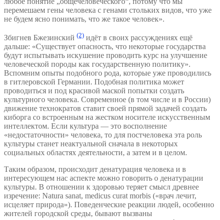
любое понятие „общечеловеческого“, потому что мы
перемешаем гены человека с генами стольких видов, что уже
не будем ясно понимать, что же такое человек».
(2)
Збигнев Бжезинский
идёт в своих рассуждениях ещё
дальше: «Существует опасность, что некоторые государства
будут испытывать искушение проводить курс на улучшение
человеческой породы как государственную политику».
Вспомним опыты подобного рода, которые уже проводились
в гитлеровской Германии. Подобная политика может
проводиться и под красивой маской попытки создать
культурного человека. Современное (в том числе и в России)
движение технократов ставит своей прямой задачей создать
киборга со встроенным на жестком носителе искусственным
интеллектом. Если культура — это восполнение
«недостаточности» человека, то для постчеловека эта роль
культуры станет неактуальной сначала в некоторых
социальных областях деятельности, а затем и в целом.
Таким образом, происходит денатурация человека и в
интересующем нас аспекте можно говорить о денатурации
культуры. В отношении к здоровью теряет смысл древнее
изречение: Natura sanat, medicus curat morbis («врач лечит,
исцеляет природа»). Поведенческие реакции людей, особенно
жителей городской среды, бывают вызваны