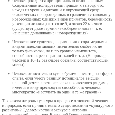
Человек рождается принципиально недоношенным.
Современные исследователи пришли к выводу, что,
исходя из уровня адаптации к окружающей среде
человеческих новорожденных в сравнении с таковым у
новорожденных близких видов приматов, беременность
у женщин должна длиться не 9, а около 22 месяцев
(существует даже термин «экзобеременность», т. е.
«внешнее донашивание» новорожденных).
Человеческое существо, в сравнении с соразмерными
видами млекопитающих, значительно слабее их не
только физически, но и по уровню иммунитета,
способности к регенерации тканей и т. д. (Например,
человек в 10–12 раз слабее обезьяны соответствующей
массы).
Человек относительно хуже обучаем в некоторых сферах
опыта, если учесть разницу потенциалов высшей
нервной деятельности человека и животного (видимо,
имеется в виду пресловутая способность человека
многократно «наступать на одни и те же грабли»).
Так какова же роль культуры в процессе отношений человека
и природы, если принять тезис о существовании «культурного
развития»? Сделаем краткий экскурс в историю
представлений о культуре. В древней Греции существовал