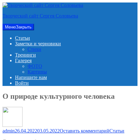
Перейти
к
Творческий сайт Сергея Соловьева
содержимому
Меню
Закрыть
Статьи
Заметки и черновики
Стихи
Тренинги
Галерея
ФОТО
Картины
Напишите нам
Войти
О природе культурного человека
для
admin
26.04.2022
03.05.2022
Оставить комментарий
Статьи
О