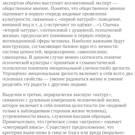
экспертом обычно выступает коллективный эксперт —
общественное мнение. Понятно, что общественное мнение
оценивает в первую очередь видимые проявления
культурности, связанные с «первой натурой»: поведение,
внешний вид и т. д. («встречают по одёжке…»). Оценка
«второй натуры», соотносимой с душевной, психической
жизнью, предполагает понимание в первую очередь
мотивационной сферы человека. Наиболее важными будут
конструкции, составляющие базовое ядро его личности:
система ценностей, мировоззрение, самоописание,
самооценка. В данном случае можно соотносить понятие
психической культуры с принятым в гуманистической
психологии понятием эмоциональной (личностной) зрелости.
Упрощённо эмоциональная зрелость включает в себя всего два
основных свойства — умение радоваться жизни и умение
разделять эту радость с другими людьми.
Выделим и третью, иерархически высшую «натуру»,
связанную с духовным измерением человеческой жизни,
которое включает в себя понятия целостности (не сводимой
только к наблюдаемым сторонам жизни человека),
устремленности ввысь, служения высшим образцам.
Примечательно, что греческое слово «антропос» означает
«смотрящий ввысь». Существует предположение, что
критерии выше-ниже в смысле блага или вреда (морально-