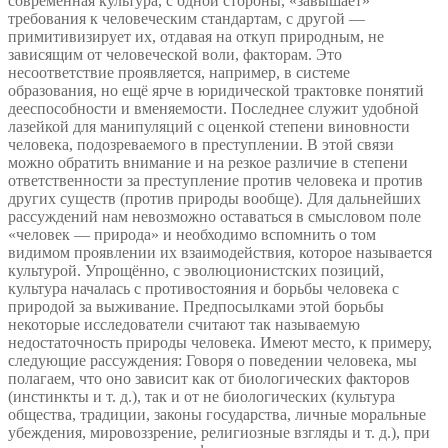
современная культура, с одной стороны, «завышает»
требования к человеческим стандартам, с другой —
примитивизирует их, отдавая на откуп природным, не
зависящим от человеческой воли, факторам. Это
несоответствие проявляется, например, в системе
образования, но ещё ярче в юридической трактовке понятий
дееспособности и вменяемости. Последнее служит удобной
лазейкой для манипуляций с оценкой степени виновности
человека, подозреваемого в преступлении. В этой связи
можно обратить внимание и на резкое различие в степени
ответственности за преступление против человека и против
других существ (против природы вообще). Для дальнейших
рассуждений нам невозможно оставаться в смысловом поле
«человек — природа» и необходимо вспомнить о том
видимом проявлении их взаимодействия, которое называется
культурой. Упрощённо, с эволюционистских позиций,
культура началась с противостояния и борьбы человека с
природой за выживание. Предпосылками этой борьбы
некоторые исследователи считают так называемую
недостаточность природы человека. Имеют место, к примеру,
следующие рассуждения: Говоря о поведении человека, мы
полагаем, что оно зависит как от биологических факторов
(инстинкты и т. д.), так и от не биологических (культура
общества, традиции, законы государства, личные моральные
убеждения, мировоззрение, религиозные взгляды и т. д.), при