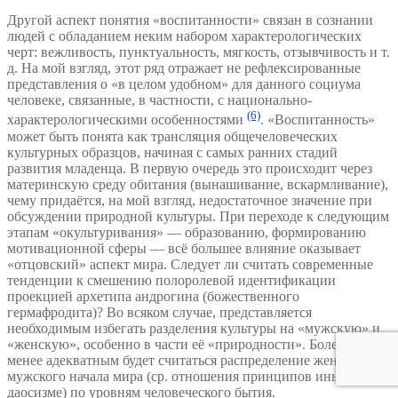
Другой аспект понятия «воспитанности» связан в сознании
людей с обладанием неким набором характерологических
черт: вежливость, пунктуальность, мягкость, отзывчивость и т.
д. На мой взгляд, этот ряд отражает не рефлексированные
представления о «в целом удобном» для данного социума
человеке, связанные, в частности, с национально-
(6)
характерологическими особенностями
. «Воспитанность»
может быть понята как трансляция общечеловеческих
культурных образцов, начиная с самых ранних стадий
развития младенца. В первую очередь это происходит через
материнскую среду обитания (вынашивание, вскармливание),
чему придаётся, на мой взгляд, недостаточное значение при
обсуждении природной культуры. При переходе к следующим
этапам «окультуривания» — образованию, формированию
мотивационной сферы — всё большее влияние оказывает
«отцовский» аспект мира. Следует ли считать современные
тенденции к смешению полоролевой идентификации
проекцией архетипа андрогина (божественного
гермафродита)? Во всяком случае, представляется
необходимым избегать разделения культуры на «мужскую» и
«женскую», особенно в части её «природности». Более или
менее адекватным будет считаться распределение женского и
мужского начала мира (ср. отношения принципов инь и ян в
даосизме) по уровням человеческого бытия.