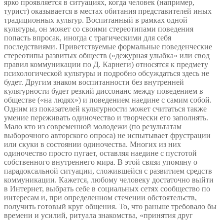
ярко проявляется в ситуациях, когда человек (например,
турист) оказывается в местах обитания представителей иных
традиционных культур. Воспитанный в рамках одной
культуры, он может со своими стереотипами поведения
попасть впросак, иногда с трагическими для себя
последствиями. Приветствуемые формальные поведенческие
стереотипы развитых обществ («дежурная улыбка» или свод
правил коммуникации по Д. Карнеги) относятся к предмету
психологической культуры и подробно обсуждаться здесь не
будет. Другим знаком воспитанности без внутренней
культурности будет резкий диссонанс между поведением в
обществе («на людях») и поведением наедине с самим собой.
Одним из показателей культурности может считаться также
умение переживать одиночество и творчески его заполнять.
Мало кто из современной молодежи (по результатам
выборочного авторского опроса) не испытывает фрустрации
или скуки в состоянии одиночества. Многих из них
одиночество просто пугает, оставляя наедине с пустотой
собственного внутреннего мира. В этой связи упомяну о
парадоксальной ситуации, сложившейся с развитием средств
коммуникации. Кажется, любому человеку достаточно выйти
в Интернет, выбрать себе в социальных сетях сообщество по
интересам и, при определенном стечении обстоятельств,
получить готовый круг общения. То, что раньше требовало бы
времени и усилий, ритуала знакомства, «принятия друг