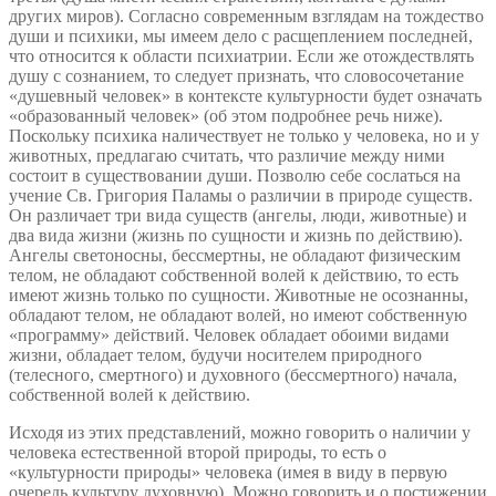
других миров). Согласно современным взглядам на тождество
души и психики, мы имеем дело с расщеплением последней,
что относится к области психиатрии. Если же отождествлять
душу с сознанием, то следует признать, что словосочетание
«душевный человек» в контексте культурности будет означать
«образованный человек» (об этом подробнее речь ниже).
Поскольку психика наличествует не только у человека, но и у
животных, предлагаю считать, что различие между ними
состоит в существовании души. Позволю себе сослаться на
учение Св. Григория Паламы о различии в природе существ.
Он различает три вида существ (ангелы, люди, животные) и
два вида жизни (жизнь по сущности и жизнь по действию).
Ангелы светоносны, бессмертны, не обладают физическим
телом, не обладают собственной волей к действию, то есть
имеют жизнь только по сущности. Животные не осознанны,
обладают телом, не обладают волей, но имеют собственную
«программу» действий. Человек обладает обоими видами
жизни, обладает телом, будучи носителем природного
(телесного, смертного) и духовного (бессмертного) начала,
собственной волей к действию.
Исходя из этих представлений, можно говорить о наличии у
человека естественной второй природы, то есть о
«культурности природы» человека (имея в виду в первую
очередь культуру духовную). Можно говорить и о постижении