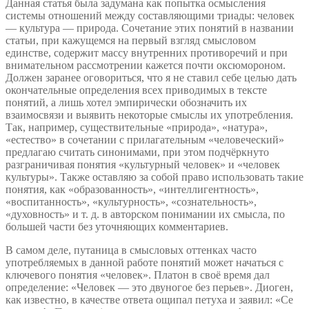
Данная статья была задумана как попытка осмысления
природе
системы отношений между составляющими триады: человек
культурного
— культура — природа. Сочетание этих понятий в названии
человека
статьи, при кажущемся на первый взгляд смысловом
единстве, содержит массу внутренних противоречий и при
внимательном рассмотрении кажется почти оксюмороном.
Должен заранее оговориться, что я не ставил себе целью дать
окончательные определения всех приводимых в тексте
понятий, а лишь хотел эмпирически обозначить их
взаимосвязи и выявить некоторые смыслы их употребления.
Так, например, существительные «природа», «натура»,
«естество» в сочетании с прилагательным «человеческий»
предлагаю считать синонимами, при этом подчёркнуто
разграничивая понятия «культурный человек» и «человек
культуры». Также оставляю за собой право использовать такие
понятия, как «образованность», «интеллигентность»,
«воспитанность», «культурность», «сознательность»,
«духовность» и т. д. в авторском понимании их смысла, по
большей части без уточняющих комментариев.
В самом деле, путаница в смысловых оттенках часто
употребляемых в данной работе понятий может начаться с
ключевого понятия «человек». Платон в своё время дал
определение: «Человек — это двуногое без перьев». Диоген,
как известно, в качестве ответа ощипал петуха и заявил: «Се