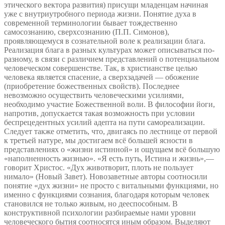
этического вектора развития) присущи младенцам начиная
уже с внутриутробного периода жизни. Понятие духа в
современной терминологии бывает тождественно
самосознанию, сверхсознанию (П.П. Симонов),
проявляющемуся в сознательной воле к реализации блага.
Реализация блага в разных культурах может описываться по-
разному, в связи с различием представлений о потенциальном
человеческом совершенстве. Так, в христианстве целью
человека является спасение, а сверхзадачей — обожение
(приобретение божественных свойств). Последнее
невозможно осуществить человеческими усилиями,
необходимо участие Божественной воли. В философии йоги,
напротив, допускается такая возможность при условии
беспрецедентных усилий адепта на пути самореализации.
Следует также отметить, что, двигаясь по лестнице от первой
к третьей натуре, мы достигаем всё большей ясности в
представлениях о «жизни истинной» и ощущаем всё большую
«наполненность жизнью». «Я есть путь, Истина и жизнь»,—
говорит Христос. «Дух животворит, плоть не пользует
нимало» (Новый Завет). Новозаветные авторы соотносили
понятие «дух жизни» не просто с витальными функциями, но
именно с функциями сознания, благодаря которым человек
становился не только живым, но дееспособным. В
конструктивной психологии разбираемые нами уровни
человеческого бытия соотносятся иным образом. Выделяют