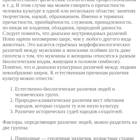
и т. д. В этом случае мы можем говорить о причастности
человека культуре в одной или нескольких областях: занятиях
творчеством, наукой, образованием. Именно в терминах
причастности, приобщённости, служения, принадлежности,
но никак не владения, обладания, природной данности.
Следует помнить, что диапазон внутривидовых различий
Homo sapiens неизмеримо шире, чем у любого другого вида
животных. Это касается серьёзных морфофизиологических
различий между мужскими и женскими особями (есть даже
гипотеза о том, что мужчины и женщины относятся к разным
биологическим видам, живущим в половом симбиозе).
Понятно, что и диапазон культурных различий между людьми
невообразимо широк. К естественным причинам различия
культур можно отнести:
Естественно-биологические различия людей и
человеческих групп.
Природно-климатические различия мест обитания
народов, которые создали ту или иную культуру.
Различие исторических судеб народов-создателей.
Факторы, определяющие различие людей, можно разделить на
две группы:
Природные — гендерные различия, возрастные стадии