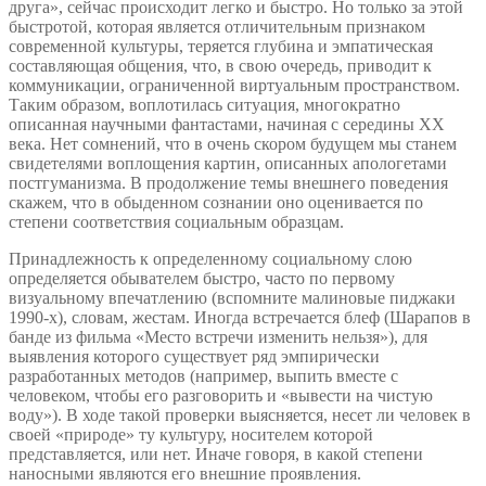
друга», сейчас происходит легко и быстро. Но только за этой
быстротой, которая является отличительным признаком
современной культуры, теряется глубина и эмпатическая
составляющая общения, что, в свою очередь, приводит к
коммуникации, ограниченной виртуальным пространством.
Таким образом, воплотилась ситуация, многократно
описанная научными фантастами, начиная с середины XX
века. Нет сомнений, что в очень скором будущем мы станем
свидетелями воплощения картин, описанных апологетами
постгуманизма. В продолжение темы внешнего поведения
скажем, что в обыденном сознании оно оценивается по
степени соответствия социальным образцам.
Принадлежность к определенному социальному слою
определяется обывателем быстро, часто по первому
визуальному впечатлению (вспомните малиновые пиджаки
1990-х), словам, жестам. Иногда встречается блеф (Шарапов в
банде из фильма «Место встречи изменить нельзя»), для
выявления которого существует ряд эмпирически
разработанных методов (например, выпить вместе с
человеком, чтобы его разговорить и «вывести на чистую
воду»). В ходе такой проверки выясняется, несет ли человек в
своей «природе» ту культуру, носителем которой
представляется, или нет. Иначе говоря, в какой степени
наносными являются его внешние проявления.