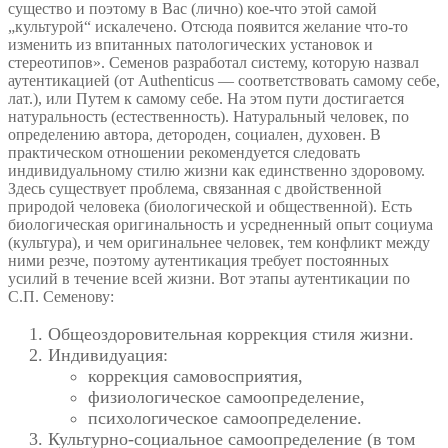
существо и поэтому в Вас (лично) кое-что этой самой
„культурой“ искалечено. Отсюда появится желание что-то
изменить из впитанных патологических установок и
стереотипов». Семенов разработал систему, которую назвал
аутентикацией (от Authenticus — соответствовать самому себе,
лат.), или Путем к самому себе. На этом пути достигается
натуральность (естественность). Натуральный человек, по
определению автора, детороден, социален, духовен. В
практическом отношении рекомендуется следовать
индивидуальному стилю жизни как единственно здоровому.
Здесь существует проблема, связанная с двойственной
природой человека (биологической и общественной). Есть
биологическая оригинальность и усредненный опыт социума
(культура), и чем оригинальнее человек, тем конфликт между
ними резче, поэтому аутентикация требует постоянных
усилий в течение всей жизни. Вот этапы аутентикации по
С.П. Семенову:
Общеоздоровительная коррекция стиля жизни.
Индивидуация:
коррекция самовосприятия,
физиологическое самоопределение,
психологическое самоопределение.
Культурно-социальное самоопределение (в том