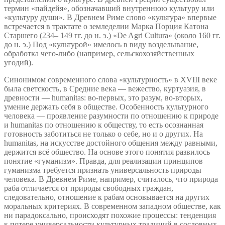
термин «пайдейя», обозначавший внутреннюю культуру или
«культуру души». В Древнем Риме слово «культура» впервые
встречается в трактате о земледелии Марка Порция Катона
Старшего (234– 149 гг. до н. э.) «De Agri Cultura» (около 160 гг.
до н. э.) Под «культурой» имелось в виду возделывание,
обработка чего-либо (например, сельскохозяйственных
угодий).
Синонимом современного слова «культурность» в XVIII веке
была светскость, в Средние века — вежество, куртуазия, в
древности — humanitas: во‑первых, это разум, во‑вторых,
умение держать себя в обществе. Особенность культурного
человека — проявление разумности по отношению к природе
и humanitas по отношению к обществу, то есть осознанная
готовность заботиться не только о себе, но и о других. На
humanitas, на искусстве достойного общения между равными,
держится всё общество. На основе этого понятия развилось
понятие «гуманизм». Правда, для реализации принципов
гуманизма требуется признать универсальность природы
человека. В Древнем Риме, например, считалось, что природа
раба отличается от природы свободных граждан,
следовательно, отношение к рабам основывается на других
моральных критериях. В современном западном обществе, как
ни парадоксально, происходят похожие процессы: тенденция
к потере универсальности культурных традиций в сословных