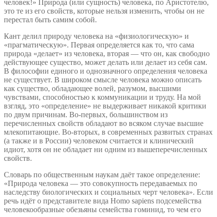
человек!» Природа (или сущность) человека, по Аристотелю,
это те из его свойств, которые нельзя изменить, чтобы он не
перестал быть самим собой.
Кант делил природу человека на «физиологическую» и
«прагматическую». Первая определяется как то, что сама
природа «делает» из человека, вторая — что он, как свободно
действующее существо, может делать или делает из себя сам.
В философии единого и однозначного определения человека
не существует. В широком смысле человека можно описать
как существо, обладающее волей, разумом, высшими
чувствами, способностью к коммуникации и труду. На мой
взгляд, это «определение» не выдерживает никакой критики
по двум причинам. Во-первых, большинством из
перечисленных свойств обладают во всяком случае высшие
млекопитающие. Во-вторых, в современных развитых странах
(а также и в России) человеком считается и клинический
идиот, хотя он не обладает ни одним из вышеперечисленных
свойств.
Словарь по общественным наукам даёт такое определение:
«Природа человека — это совокупность передаваемых по
наследству биологических и социальных черт человека». Если
речь идёт о представителе вида Homo sapiens подсемейства
человекообразные обезьяны семейства гоминид, то чем его