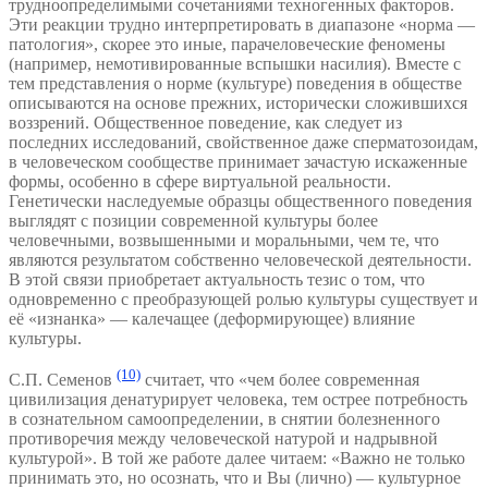
трудноопределимыми сочетаниями техногенных факторов.
Эти реакции трудно интерпретировать в диапазоне «норма —
патология», скорее это иные, парачеловеческие феномены
(например, немотивированные вспышки насилия). Вместе с
тем представления о норме (культуре) поведения в обществе
описываются на основе прежних, исторически сложившихся
воззрений. Общественное поведение, как следует из
последних исследований, свойственное даже сперматозоидам,
в человеческом сообществе принимает зачастую искаженные
формы, особенно в сфере виртуальной реальности.
Генетически наследуемые образцы общественного поведения
выглядят с позиции современной культуры более
человечными, возвышенными и моральными, чем те, что
являются результатом собственно человеческой деятельности.
В этой связи приобретает актуальность тезис о том, что
одновременно с преобразующей ролью культуры существует и
её «изнанка» — калечащее (деформирующее) влияние
культуры.
(10)
С.П. Семенов
считает, что «чем более современная
цивилизация денатурирует человека, тем острее потребность
в сознательном самоопределении, в снятии болезненного
противоречия между человеческой натурой и надрывной
культурой». В той же работе далее читаем: «Важно не только
принимать это, но осознать, что и Вы (лично) — культурное