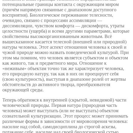
потенциальные границы контакта с окружающим миром
(причём напрямую связанные с диапазоном доступного
восприятия). Биологическое переживание телесности,
очевидно, связано с процессами ассимиляции —
диссимиляции, чувством комфорта — дискомфорта, утраты
целостности (ущерба) и всеми другими параметрами, которые
свойственны высокоорганизованным животным. Всё
вышесказанное касается телесной (внешней или природной)
натуры человека. Этот аспект отношения человека к своей и
чужой природе можно назвать поведенческой культурой. При
этом мы помним, что человек является субъектом и объектом
как живого, так и предметного мира. Отношение к
«неживым» объектам точно так же характеризует человека,
его природную натуру, так как в них он проецирует себя
(свою культурность), выступая в диапазоне ролей от жертвы
обстоятельств до активного творца, преобразователя
окружающей среды.
Теперь обратимся к внутренней (скрытой, невидимой) части
человеческой природы. Первая натура (природная часть
человека) может выступать (или не выступать) объектом
сознательной культуризации. Этот процесс может принимать
различные формы в зависимости от мировоззрения человека:
насилие над собой, самодисциплина до строгой аскезы,
потакание себе, насилие над своей биологической сутью,