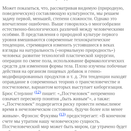
Может показаться, что, рассматривая видимую (природную,
поведенческую) составляющую культурности, мы решаем
задачу первой, меньшей, степени сложности. Однако это
впечатление ошибочно. Выше говорилось о многообразии
естественно-биологических различий между человеческими
особями. В представления о природной культуре первого
уровня вмешиваются современные технократические
тенденции, стремящиеся изменить устоявшиеся в веках
взгляды на натуральность («нормальную природность»)
человека: развитие технологий пластической хирургии,
операции по смене пола, использование фармакологических
средств для изменения формы тела. Плохо изучены побочные
действия на организм пищевых добавок и генно-
модифицированных продуктов и т. д. Эти тенденции находят
оправдание в современных теориях о трансчеловечестве и
постчеловеке, вариантом которых выступает киборгизация.
(12)
Брюс Стерлинг
пишет: «„Постчеловек“ непременно
означает пересмотр понятия „быть живым“», а также:
«„Постчеловек“ подвергается риску провести немыслимое
время в нечеловеческом состоянии, будучи более или менее
(13)
живым». Фрэнсис Фукуяма
предостерегает: «В конечном
счете мы утратим нашу человеческую сущность.
Постчеловеческий мир может быть миром, где утрачено будет