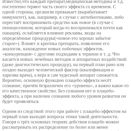
Известно,что каждый препарат,медицинская методика и т.д.
плацебо
постепенно теряют часть своего эффекта со временем. С
одной стороны, организм привыкает (вырабатывает
иммунитет), как, например, в случае с антибиотиками, либо
перестаёт воспринимать средство как новое (в случае с
пенициллином, который когда-то воспринимался почти как
панацея), ослабляется влияние рекламы, моды на
определённые процедуры(«новое-это хорошо забытое
старое»). Влияет и критика препарата, появление его
аналогов, нахождение новых побочных эффектов,
«конкуренция» с другими подходами к терапии и т. д. Что
касается новых лечебных методик и аппаратных воздействий
(даже диагностических процедур), на первый план рано или
поздно выходит человеческий фактор (квалификация и
харизма врача), а вера в сам чудесный аппарат снижается.
Вероятно, основную функцию плацебо-эффекта несёт
сознание, причём безразличен его «уровень», а важно какое-то
его качественное свойство. Без сознания нет и плацебо-
эффекта, а при наличии сознания любого уровня развития он
будет проявляться.
Одним из следствий этого при работе с плацебо-эффектом на
первый план выходят вопросы этики такой деятельности.
Говоря о трёх основных теориях действия плацебо можно
рассматривать их распределение по более или менее