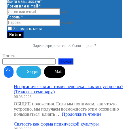
Войти в ваш аккаунт
Логин или e-mail
*
face
Пароль
*
visibility
Запомнить меня
|
Зарегистрироватся
Забыли пароль?
Поиск
Поиск
Vk
Skype
Mail
Неорганическая анатомия человека : как мы устроены?
(Тезисы к семинару.)
06.03.2023
ОБЩИЕ положения. Если мы понимаем, как что-то
устроено, мы получаем возможность этим осознанно
"Неорганичес
пользоваться, влиять …
Продолжить чтение
анатомия
Святость как форма психической культуры
человека
06.03.2023