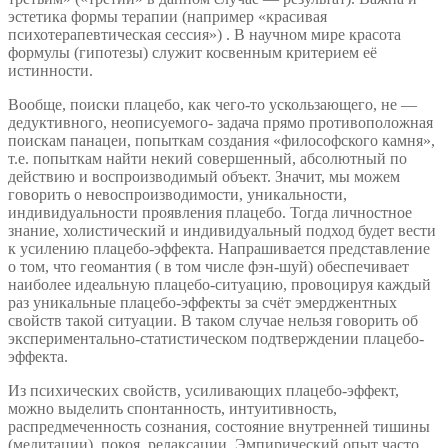
эстетика формы терапии (например «красивая
психотерапевтическая сессия») . В научном мире красота
формулы (гипотезы) служит косвенным критерием её
истинности.
Вообще, поиски плацебо, как чего-то ускользающего, не —
дедуктивного, неописуемого- задача прямо противоположная
поискам панацеи, попыткам создания «философского камня»,
т.е. попыткам найти некий совершенный, абсолютный по
действию и воспроизводимый объект. Значит, мы можем
говорить о невоспроизводимости, уникальности,
индивидуальности проявления плацебо. Тогда личностное
знание, холистический и индивидуальный подход будет вести
к усилению плацебо-эффекта. Напрашивается представление
о том, что геомантия ( в том числе фэн-шуй) обеспечивает
наиболее идеальную плацебо-ситуацию, провоцируя каждый
раз уникальные плацебо-эффекты за счёт эмерджентных
свойств такой ситуации. В таком случае нельзя говорить об
экспериментально-статистическом подтверждении плацебо-
эффекта.
Из психических свойств, усиливающих плацебо-эффект,
можно выделить спонтанность, интуитивность,
распредмеченность сознания, состояние внутренней тишины
(медитации), покоя, релаксации. Эмпирический опыт часто