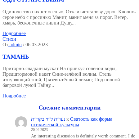
Одиночество пахнет осенью, Откликается зову дорог. Клочно-
серое небо с просинью Манит, манит меня за порог. Ветер,
хмарь, бесконечные ливни Душу...
Подробнее
Стихи
От
admin
/ 06.03.2023
ТАМАНЬ
Приторно-сладкий мускат На привкус солёной воды;
Предштормовой накат Сине-зелёной волны. Степь,
изнуряющий зной, Грязево-тёплый лиман; Под полной
багровой луной Тайну...
Подробнее
Свежие комментарии
נערות ליווי בקריות
к
Святость как форма
психической культуры
20.04.2023
An interesting discussion is definitely worth comment. I do