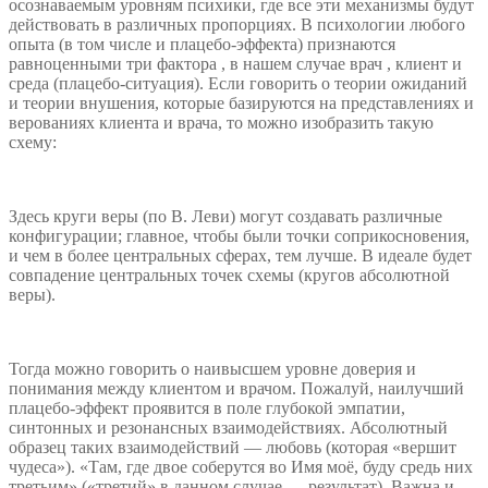
осознаваемым уровням психики, где все эти механизмы будут
действовать в различных пропорциях. В психологии любого
опыта (в том числе и плацебо-эффекта) признаются
равноценными три фактора , в нашем случае врач , клиент и
среда (плацебо-ситуация). Если говорить о теории ожиданий
и теории внушения, которые базируются на представлениях и
верованиях клиента и врача, то можно изобразить такую
схему:
Здесь круги веры (по В. Леви) могут создавать различные
конфигурации; главное, чтобы были точки соприкосновения,
и чем в более центральных сферах, тем лучше. В идеале будет
совпадение центральных точек схемы (кругов абсолютной
веры).
Тогда можно говорить о наивысшем уровне доверия и
понимания между клиентом и врачом. Пожалуй, наилучший
плацебо-эффект проявится в поле глубокой эмпатии,
синтонных и резонансных взаимодействиях. Абсолютный
образец таких взаимодействий — любовь (которая «вершит
чудеса»). «Там, где двое соберутся во Имя моё, буду средь них
третьим» («третий» в данном случае — результат). Важна и