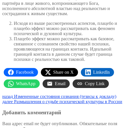
партнёра в лице живого, всепроникающего Бога,
исполненного абсолютной властью над реальностью и
сострадания к живым существам.
Исходя из выше рассмотренных аспектов, плацебо и
плацебо-эффект можно рассматривать как феномен
психической и духовной культуры.
Плацебо эффект можно рассматривать как базовое,
связанное с сознанием свойство нашей психики,
проявляющееся на границах контакта. Идеальной
границей контакта в данном случае будет граница
психики с реальностью как таковой.
Facebook
Share on X
LinkedIn
WhatsApp
Email
Copy Link
Навигация
Предыдущая
назад
Измененные состояния сознания (тезисы к докладу)
запись:
Следующая
далее
Размышления о судьбе психической культуры в России
по
запись:
записям
Добавить комментарий
Ваш адрес email не будет опубликован.
Обязательные поля