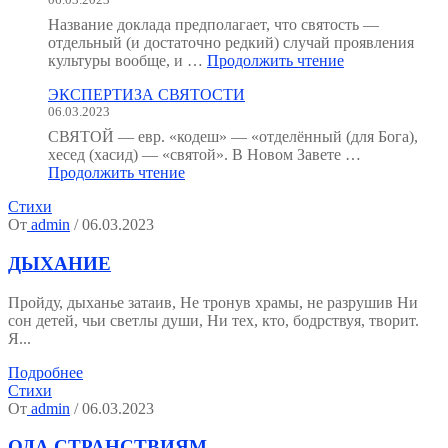
:
как
Название доклада предполагает, что святость —
мы
отдельный (и достаточно редкий) случай проявления
устроены?
"Святость
культуры вообще, и …
Продолжить чтение
(Тезисы
как
к
ЭКСПЕРТИЗА СВЯТОСТИ
форма
семинару.)"
06.03.2023
психической
культуры"
СВЯТОЙ — евр. «кодеш» — «отделённый (для Бога),
хесед (хасид) — «святой». В Новом Завете …
"ЭКСПЕРТИЗА
Продолжить чтение
СВЯТОСТИ"
Стихи
От
admin
/ 06.03.2023
ДЫХАНИЕ
Пройду, дыханье затаив, Не тронув храмы, не разрушив Ни
сон детей, чьи светлы души, Ни тех, кто, бодрствуя, творит.
Я...
Подробнее
Стихи
От
admin
/ 06.03.2023
ОДА СТРАНСТВИЯМ