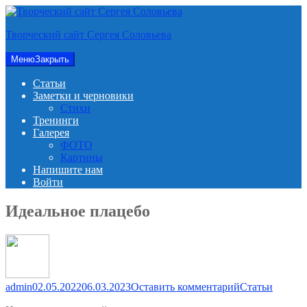
Перейти
к
Творческий сайт Сергея Соловьева
содержимому
Меню
Закрыть
Статьи
Заметки и черновики
Стихи
Тренинги
Галерея
ФОТО
Картины
Напишите нам
Войти
Идеальное плацебо
для
admin
02.05.2022
06.03.2023
Оставить комментарий
Статьи
Идеальное