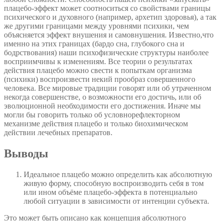
плацебо-эффект может соотноситься со свойствами границы
психического и духовного (например, архетип здоровья), а так
же другими границами между уровнями психики, чем
объясняется эффект внушения и самовнушения. Известно,что
именно на этих границах (бардо сна, глубокого сна и
бодрствования) наши психофизические структуры наиболее
восприимчивы к изменениям. Все теории о результатах
действия плацебо можно свести к попыткам организма
(психики) воспроизвести некий прообраз совершенного
человека. Все мировые традиции говорят или об утраченном
некогда совершенстве, о возможности его достичь, или об
эволюционной необходимости его достижения. Иначе мы
могли бы говорить только об условнорефлекторном
механизме действия плацебо и только биохимическом
действии лечебных препаратов.
Выводы
Идеальное плацебо можно определить как абсолютную
живую форму, способную воспроизводить себя в том
или ином объёме плацебо-эффекта в потенциально
любой ситуации в зависимости от интенции субъекта.
Это может быть описано как концепция абсолютного