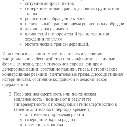
ситуация допроса, пыток
гиперкинезийный транс в условиях группы или
толпы
религиозное обращение к Богу
целительный транс во время религиозных обрядов
духовная одержимость
шаманский и пророческий транс, транс при
хождении по углям
экстатические трансы дервишей.
Изменения в сознании могут возникать в условиях
эмоционального беспокойства или конфликта: различные
формы амнезии, травматические неврозы, синдром
деперсонализации, состояние паники, гнева, истерические
конверсивные реакции (мечтательные грезы, диссоциативная
истеричность), состояние колдовской и демонической
одержимости.
Повышенная смертность или психическая
вовлеченность ( возникают в результате
гипералертности с последующей гипоалертностию в
течение длительного периода времени).
длительная сторожевая работа
созерцание экрана радара
пламенная молитва