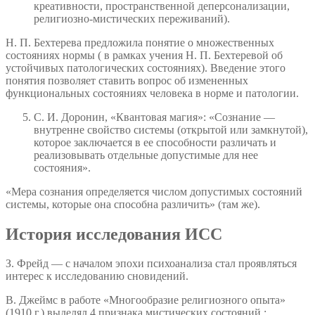
креативности, пространственной деперсонализации,
религиозно-мистических переживаний).
Н. П. Бехтерева предложила понятие о множественных
состояниях нормы ( в рамках учения Н. П. Бехтеревой об
устойчивых патологических состояниях). Введение этого
понятия позволяет ставить вопрос об измененных
функциональных состояниях человека в норме и патологии.
С. И. Доронин, «Квантовая магия»: «Сознание —
внутренне свойство системы (открытой или замкнутой),
которое заключается в ее способности различать и
реализовывать отдельные допустимые для нее
состояния».
«Мера сознания определяется числом допустимых состояний
системы, которые она способна различить» (там же).
История исследования ИСС
З. Фрейд — с началом эпохи психоанализа стал проявляться
интерес к исследованию сновидений.
В. Джеймс в работе «Многообразие религиозного опыта»
(1910 г.) выделял 4 признака мистических состояний :