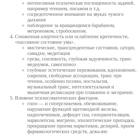
интенсивная психическая поглощенность задачей,
например чтением, письмом и т.д.
сосредоточенное внимание на звуках чужого
дыхания
наблюдение за вращающимся барабаном,
метрономом, стробоскопом.
Сниженная алертность или ослабление критичности,
«пассивное состояние ума».
мистические, трансцендентные состояния, сатори,
самадхи, медитация
грезы, сонливость, глубокая задумчивость, транс
медиумов, самогипноз
глубокие эстетические переживания, вдохновение,
озарения, свободные ассоциации, транс при
чтении, особенно поэзии, ностальгия,
музыкальный транс, интеллектуальная и
мышечная релаксация при плавании и загорании.
Влияние психосоматических факторов.
гипо — и гипергликемия, обезвоживание,
нарушение функций щитовидной железы,
надпочечников, дефицит сна, гипервентиляция,
нарколепсия, мигрени, эпилептические припадки,
прекращение приема наркотиков, делирий, прием
фармакологических средств, дежа-вю