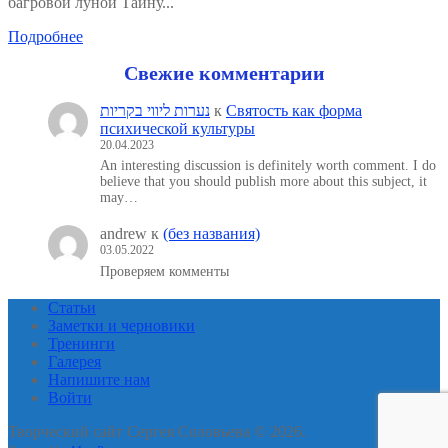
багровой луной Тайну...
Подробнее
Свежие комментарии
נערות ליווי בקריות
к
Святость как форма
психической культуры
20.04.2023
An interesting discussion is definitely worth comment. I do
believe that you should publish more about this subject, it
may…
andrew
к
(без названия)
03.05.2022
Проверяем комменты
Статьи
Заметки и черновики
Тренинги
Галерея
Напишите нам
Войти
Творческий сайт Сергея Соловьева © 2026.