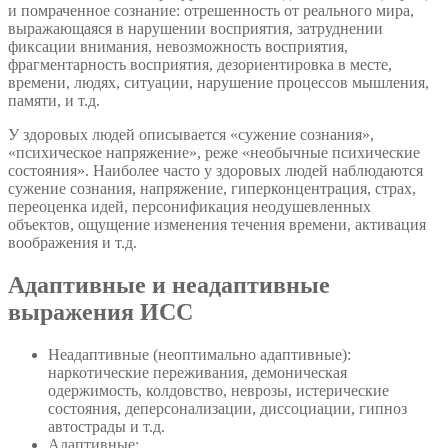
и помраченное сознание: отрешенность от реального мира,
выражающаяся в нарушении восприятия, затруднении
фиксации внимания, невозможность восприятия,
фрагментарность восприятия, дезориентировка в месте,
времени, людях, ситуации, нарушение процессов мышления,
памяти, и т.д.
У здоровых людей описывается «сужение сознания»,
«психическое напряжение», реже «необычные психические
состояния». Наиболее часто у здоровых людей наблюдаются
сужение сознания, напряжение, гиперконцентрация, страх,
переоценка идей, персонификация неодушевленных
объектов, ощущение изменения течения времени, активация
воображения и т.д.
Адаптивные и неадаптивные
выражения ИСС
Неадаптивные (неоптимально адаптивные):
наркотические переживания, демоническая
одержимость, колдовство, неврозы, истерические
состояния, деперсонализации, диссоциации, гипноз
автострады и т.д.
Адаптивные: