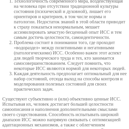
Технологичность современного мира, воздействующая
на человека при отсутствии традиционной культуры
состояния (психической и духовной), лишает его
ориентиров и критериев, в том числе нормы и
патологии. Недостаток знаний в этой области приводит
к страху показаться ненормальным, мешает
ассимилировать зачастую бесценный опыт ИСС и тем
самым достичь целостности, самоидентичности.
Проблема состоит в понимании того, где проходит
«водораздел» между позитивными и негативными
(патологическими) ИСС. Особенно важен этот аспект
для людей творческого труда и тех, кто занимается
самосовершенствованием. Следует помнить, что
некоторые ИСС являются нормой для некоторых людей.
Каждая деятельность предполагает оптимальный для нее
набор состояний, отсюда выход на способы контроля и
моделирования полезных состояний для своих
практических задач.
Существуют субъективно и (или) объективно ценные ИСС.
Испытывая их, человек достигает большей целостности
самоописания и наполнения дополнительными смыслами
своего существования. Способность испытывать широкий
диапазон ИСС можно напрямую связывать с оптимизацией
адаптационных механизмов, а также с облегчением