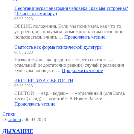
Неорганическая анатомия человека : как мы устроены?
(Тезисы к семинару.)
06.03.2023
ОБЩИЕ положения. Если мы понимаем, как что-то
устроено, мы получаем возможность этим осознанно
"Неорганичес
пользоваться, влиять …
Продолжить чтение
анатомия
Святость как форма психической культуры
человека
06.03.2023
:
как
Название доклада предполагает, что святость —
мы
отдельный (и достаточно редкий) случай проявления
устроены?
"Святость
культуры вообще, и …
Продолжить чтение
(Тезисы
как
к
ЭКСПЕРТИЗА СВЯТОСТИ
форма
семинару.)"
06.03.2023
психической
культуры"
СВЯТОЙ — евр. «кодеш» — «отделённый (для Бога),
хесед (хасид) — «святой». В Новом Завете …
"ЭКСПЕРТИЗА
Продолжить чтение
СВЯТОСТИ"
Стихи
От
admin
/ 06.03.2023
ДЫХАНИЕ