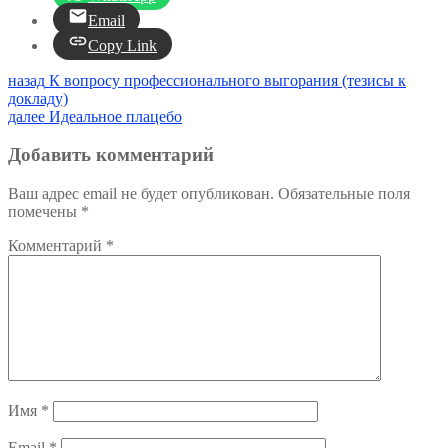
Email
Copy Link
Навигация
Предыдущая
назад
К вопросу профессионального выгорания (тезисы к
запись:
докладу)
по
Следующая
далее
Идеальное плацебо
записям
запись:
Добавить комментарий
Ваш адрес email не будет опубликован.
Обязательные поля
помечены
*
Комментарий
*
Имя
*
Email
*