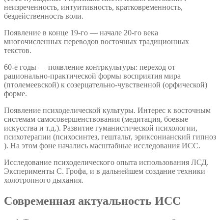
неизреченность, интуитивность, кратковременность,
бездейственность воли.
Появление в конце 19-го — начале 20-го века
многочисленных переводов восточных традиционных
текстов.
60-е годы — появление контркультуры: переход от
рационально-практической формы восприятия мира
(птолемеевской) к созерцательно-чувственной (орфической)
форме.
Появление психоделической культуры. Интерес к восточным
системам самосовершенствования (медитация, боевые
искусства и т.д.). Развитие гуманистической психологии,
психотерапии (психосинтез, гештальт, эриксонианский гипноз
). На этом фоне начались масштабные исследования ИСС.
Исследование психоделического опыта использования ЛСД.
Эксперименты С. Грофа, и в дальнейшем создание техники
холотропного дыхания.
Современная актуальность ИСС