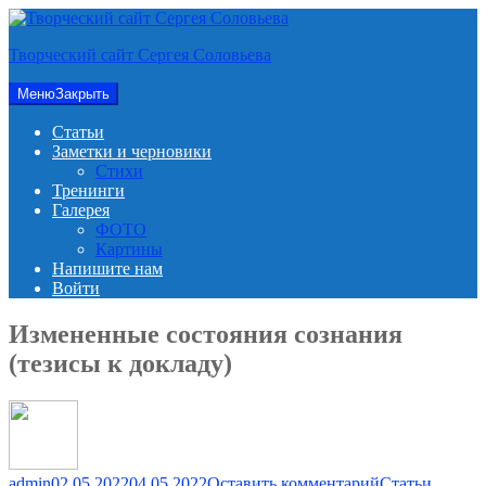
Перейти
к
Творческий сайт Сергея Соловьева
содержимому
Меню
Закрыть
Статьи
Заметки и черновики
Стихи
Тренинги
Галерея
ФОТО
Картины
Напишите нам
Войти
Измененные состояния сознания
(тезисы к докладу)
для
admin
02.05.2022
04.05.2022
Оставить комментарий
Статьи