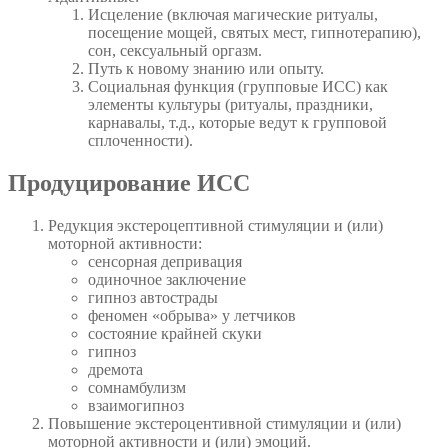
Исцеление (включая магические ритуалы,
посещение мощей, святых мест, гипнотерапию),
сон, сексуальный оргазм.
Путь к новому знанию или опыту.
Социальная функция (групповые ИСС) как
элементы культуры (ритуалы, праздники,
карнавалы, т.д., которые ведут к групповой
сплоченности).
Продуцирование ИСС
Редукция экстероцептивной стимуляции и (или)
моторной активности:
сенсорная депривация
одиночное заключение
гипноз автострады
феномен «обрыва» у летчиков
состояние крайней скуки
гипноз
дремота
сомнамбулизм
взаимогипноз
Повышение экстероцентивной стимуляции и (или)
моторной активности и (или) эмоций.