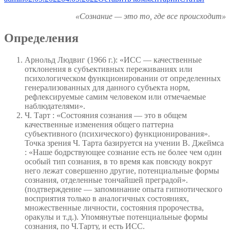
Измененные
«Сознание — это то, где все происходит»
состояния
сознания
(тезисы
Определения
к
докладу)
Арнольд Людвиг (1966 г.): «ИСС — качественные
отклонения в субъективных переживаниях или
психологическом функционировании от определенных
генерализованных для данного субъекта норм,
рефлексируемые самим человеком или отмечаемые
наблюдателями».
Ч. Тарт : «Состояния сознания — это в общем
качественные изменения общего паттерна
субъективного (психического) функционирования».
Точка зрения Ч. Тарта базируется на учении В. Джеймса
: «Наше бодрствующее сознание есть не более чем один
особый тип сознания, в то время как повсюду вокруг
него лежат совершенно другие, потенциальные формы
сознания, отделенные тончайшей преградой».
(подтверждение — запоминание опыта гипнотического
восприятия только в аналогичных состояниях,
множественные личности, состояния пророчества,
оракулы и т.д.). Упомянутые потенциальные формы
сознания, по Ч.Тарту, и есть ИСС.