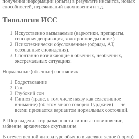
получения информации (опыта) в результате инсайтов, новых
способностей, переживаний вдохновения и т.д.
Типология ИСС
Искусственно вызываемые (наркотики, препараты,
сенсорная депривация, холотропное дыхание ).
Психотехнически обусловленные (обряды, АТ,
осознанные сновидения).
Спонтанно возникающие в обычных, необычных,
экстремальных ситуациях.
Нормальные (обычные) состояниях
Бодрствование
Сон
Глубокий сон
Гипноз (транс, в том числе наяву как селективное
внимание) (об этом много говорил Гурджиев) — не
всеми признается вариантом нормальных состояний.
Р. Шор выделил тир размерности гипноза: повиновение,
забвение, архаическое окутывание.
В отечественной литературе обычно выделяют ясное (норма)