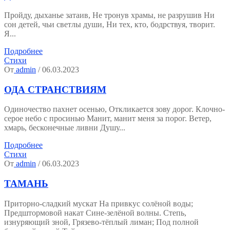
Пройду, дыханье затаив, Не тронув храмы, не разрушив Ни
сон детей, чьи светлы души, Ни тех, кто, бодрствуя, творит.
Я...
Подробнее
Стихи
От
admin
/ 06.03.2023
ОДА СТРАНСТВИЯМ
Одиночество пахнет осенью, Откликается зову дорог. Клочно-
серое небо с просинью Манит, манит меня за порог. Ветер,
хмарь, бесконечные ливни Душу...
Подробнее
Стихи
От
admin
/ 06.03.2023
ТАМАНЬ
Приторно-сладкий мускат На привкус солёной воды;
Предштормовой накат Сине-зелёной волны. Степь,
изнуряющий зной, Грязево-тёплый лиман; Под полной