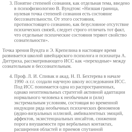
Понятие степеней сознания, как отдельная тема, введено
в психофизиологию В. Вундтом: «Низшая граница,
нулевая точка степеней сознания есть состояние
бессознательности. От этого состояния,
противостоящего сознанию, как безусловное отсутствие
психических связей, следует строго отличать тот факт,
что отдельные психические состояния теряют свойство
сознательности».
Точка зрения Вундта и Э. Крепелина в настоящее время
развивается школой швейцарского психолога и психиатра А.
Диттриха, рассматривающего ИСС как «переходные» между
сознательным и бессознательным.
Проф. Л. И. Спивак и акад. Н. П. Бехтерева в начале
1990 -х г.г. создали научную школу исследования ИСС.
Под ИСС понимается одна из распространенных,
однако неоптимальных стратегий активной адаптации
нормального человека к необычным и (или)
экстремальным условиям, состоящая во временной
индукции ряда необычных психических феноменов
(аудио-визуальных иллюзий, амбивалентных эмоций,
аффектов, экзистенциальных инсайтов, снижении
порога внушаемости при вербальных контактах,
расширения областей и приемов спутанной