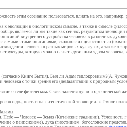
жность этим осознанно пользоваться, влиять на это, например, 
 к эволюции в биологическом смысле, а также в смысле филосо
?
 Вообще, являемся ли мы такие как сейчас, результатом эволюци
описаний внутреннего устройства человека в различных духовно
о с самими этими описаниями, сколько с их целостностью (охвато
)
оисхождении человека в разных мировых культурах, а также о «
и структуры, которую можно назвать духовным ядром человека, и
:
а (согласно Книге Бытия). Был ли Адам теплокровным?(А. Чуж
человека с точки зрения его (дез)адаптации к природным услов
нятие о теле физическом. Связь наличия души и органической 
сов о до-, пост- и пара-генетической эволюции. «Тёмное поле»
Паламы.
ян. Небо — Человек — Земля (Китайские традиции). Условность г
учение о панпсихизме), духа (гностицизм, богословские предст