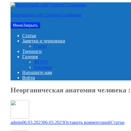
Перейти
к
Творческий сайт Сергея Соловьева
содержимому
Меню
Закрыть
Статьи
Заметки и черновики
Стихи
Тренинги
Галерея
ФОТО
Картины
Напишите нам
Войти
Неорганическая анатомия человека :
для
admin
06.03.2023
06.03.2023
Оставить комментарий
Статьи
Неорганич