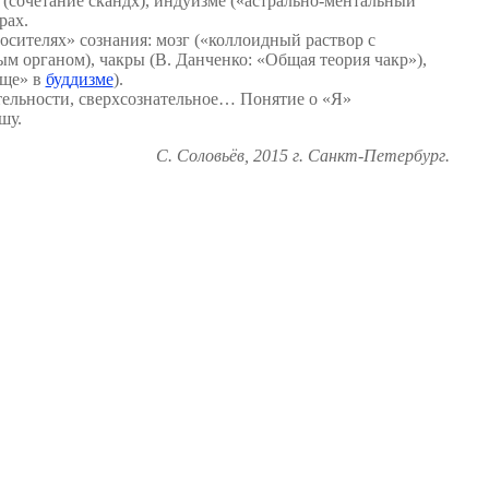
(сочетание скандх), индуизме («астрально-ментальный
рах.
осителях» сознания: мозг («коллоидный раствор с
ым органом), чакры (В. Данченко: «Общая теория чакр»),
ище» в
буддизме
).
ательности, сверхсознательное… Понятие о «Я»
шу.
С. Соловьёв, 2015 г. Санкт-Петербург.