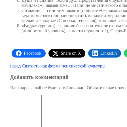
Душа и психика. Тело и дух. Представления о душе (
комплекс»), шаманизме… Наличие мистического опыта
Сознание — синоним памяти (понятие «беспамятства»
зачатками электропроводности»), канально-меридианн
«тела» и «планы» (Санкхья, теософия), «тональ» и «
«Виды» (уровни) сознания: бессознательное (в том ч
(личностный уровень), самости (сущности?), Сверх-
Facebook
Share on X
LinkedIn
Навигация
Предыдущая
назад
Святость как форма психической культуры
запись:
по
Добавить комментарий
записям
Ваш адрес email не будет опубликован.
Обязательные поля