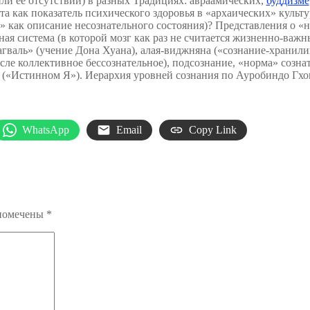
или её отсутствии) в разных Традициях: авраамических,
буддизме
 как показатель психического здоровья в «архаических» культу
 как описание несознательного состояния)? Представления о «н
ая система (в которой мозг как раз не считается жизненно-важн
нагваль» (учение Дона Хуана), алая-виджняна («сознание-хранил
исле коллективное бессознательное), подсознание, «норма» созн
Я («Истинном Я»). Иерархия уровней сознания по Ауробиндо Гхо
WhatsApp
Email
Copy Link
 помечены
*