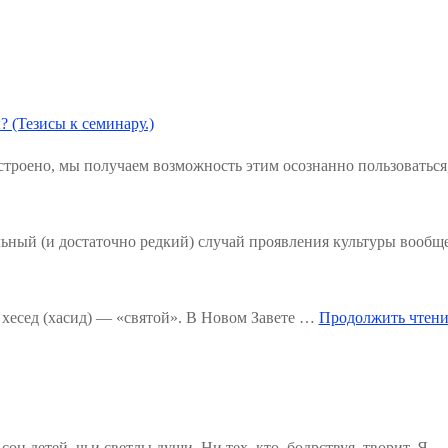
? (Тезисы к семинару.)
троено, мы получаем возможность этим осознанно пользоваться
льный (и достаточно редкий) случай проявления культуры вообщ
хесед (хасид) — «святой». В Новом Завете …
Продолжить чтени
н детей, чьи светлы души, Ни тех, кто, бодрствуя, творит. Я...