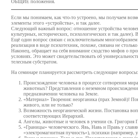
ОБЩИЕ положения.
анатомия
человека
:
Если мы понимаем, как что-то устроено, мы получаем возмо
как
элементы этого «устройства», и так далее.
мы
Следующий важный вопрос: отношение устройства человека
устроены
культурных, исторических, психологических и так далее).
(Тезисы
Ещё один вопрос связан с исключительным многообразием 
к
реализация в виде психотехник, похоже, связана не стольк
семинару.
Наконец, обращает на себя внимание сходство мифов о пр
условиях. Это может свидетельствовать об универсальност
телесным субстратом.
На семинаре планируется рассмотреть следующие вопросы
Происхождение человека в процессе сотворения мир
животных? Представления о неземном происхождении 
предназначении человека на Земле.
«Материал» Творения: неорганика (прах Земной)! По
живого, или не только?
Возможность неорганической жизни. Постановка вопро
соответствующих Иерархий.
Ангелы, животные и человек в учении св. Григория 
«Границы» человеческого. Явь, Навь и Правь у слав
«электромагнитная пучность»), психики (например, 