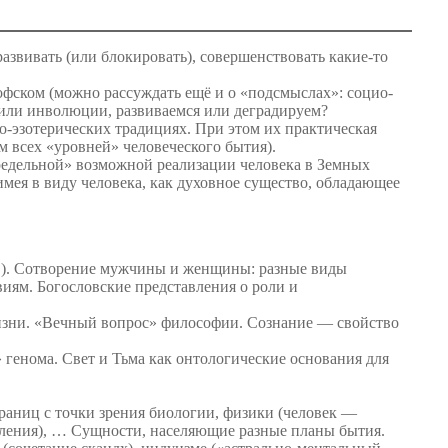
развивать (или блокировать), совершенствовать какие-то
фском (можно рассуждать ещё и о «подсмыслах»: социо-
и или инволюции, развиваемся или деградируем?
-эзотерических традициях. При этом их практическая
м всех «уровней» человеческого бытия).
предельной» возможной реализации человека в Земных
мея в виду человека, как духовное существо, обладающее
ов). Сотворение мужчины и женщины: разные виды
иям. Богословские представления о роли и
жизни. «Вечный вопрос» философии. Сознание — свойство
 генома. Свет и Тьма как онтологические основания для
раниц с точки зрения биологии, физики (человек —
авления), … Сущности, населяющие разные планы бытия.