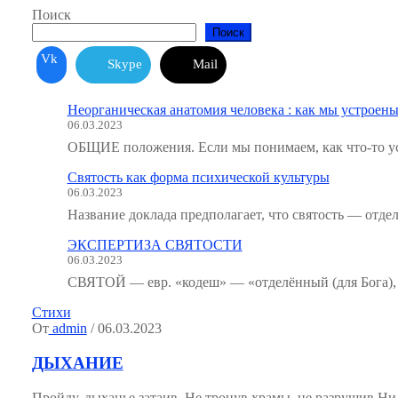
Поиск
Поиск
Vk
Skype
Mail
Неорганическая анатомия человека : как мы устроены
06.03.2023
ОБЩИЕ положения. Если мы понимаем, как что-то ус
Святость как форма психической культуры
06.03.2023
Название доклада предполагает, что святость — отде
ЭКСПЕРТИЗА СВЯТОСТИ
06.03.2023
СВЯТОЙ — евр. «кодеш» — «отделённый (для Бога), 
Стихи
От
admin
/ 06.03.2023
ДЫХАНИЕ
Пройду, дыханье затаив, Не тронув храмы, не разрушив Ни со