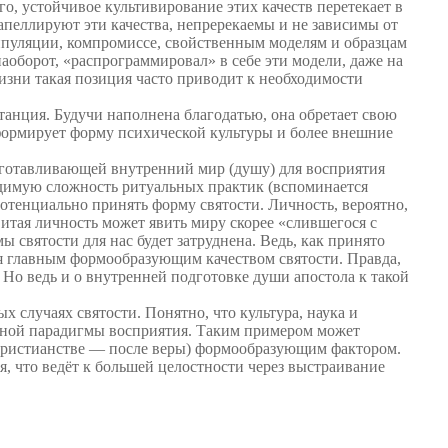
го, устойчивое культивирование этих качеств перетекает в
пеллируют эти качества, непререкаемы и не зависимы от
нипуляции, компромиссе, свойственным моделям и образцам
аоборот, «распрограммировал» в себе эти модели, даже на
изни такая позиция часто приводит к необходимости
анция. Будучи наполнена благодатью, она обретает свою
формирует форму психической культуры и более внешние
одготавливающей внутренний мир (душу) для восприятия
одимую сложность ритуальных практик (вспоминается
потенциально принять форму святости. Личность, вероятно,
итая личность может явить миру скорее «слившегося с
ы святости для нас будет затруднена. Ведь, как принято
тся главным формообразующим качеством святости. Правда,
. Но ведь и о внутренней подготовке души апостола к такой
х случаях святости. Понятно, что культура, наука и
меной парадигмы восприятия. Таким примером может
в христианстве — после веры) формообразующим фактором.
 что ведёт к большей целостности через выстраивание