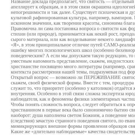
Название доклада предполагает, что святость — отдельный 
как
апеллирует к образцам, и в этом связи окрашена идеологи
форма
непогрешимости и так далее. Существует психическая и ду
психической
культовой рафинированная культура, например, вампиров. К
культуры
исконном значении, как творении красоты, синонима блага
Правомочна ли сама постановка вопроса о святости как фо
стихии (или природе), принимается как некий рост, преодо
сырого материала, или как возделывание некоего ландшафт
«Я», в этом принципиальное отличие путей САМО-реализац
ошибку многих психологических школ (особенно бихевиори
поведенческим? А если мы допускаем такую редукцию, то 
уместным напомнить представление, скажем, индуистских
христианстве посвящено много литературы (например, ср
контекста рассмотрения нашей темы, подразумевая под фор
Открытый вопрос — возможно ли ПЕРЕЖИВАНИЕ святости, и
скажем, своей физической формы. Вместе с тем, процедура
служит то, что приоритет (особенно у католиков) отдаётся
внутренняя. Особенно в этой связи сложна экспертиза юр
наблюдателя, как и феномены физики элементарных частиц
Чтобы понять сложность вопроса, следует обратиться к оп
христианином в первые века было синонимично бытию свят
наоборот: душа наполнена светом Божиим, а поведение може
(следствия) зачастую странного поведения святого, по ев
мимикрирующих внешние формы проявления образцов свято
Какие же «длительно наблюдаемые» качества свидетельству