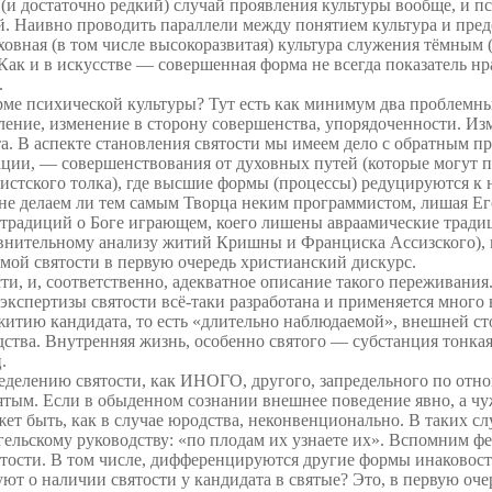
(и достаточно редкий) случай проявления культуры вообще, и пс
ей. Наивно проводить параллели между понятием культура и пре
ховная (в том числе высокоразвитая) культура служения тёмным 
ак и в искусстве — совершенная форма не всегда показатель нра
.
рме психической культуры? Тут есть как минимум два проблемны
ление, изменение в сторону совершенства, упорядоченности. Изм
а. В аспекте становления святости мы имеем дело с обратным п
ии, — совершенствования от духовных путей (которые могут пр
стского толка), где высшие формы (процессы) редуцируются к 
не делаем ли тем самым Творца неким программистом, лишая Ег
 традиций о Боге играющем, коего лишены авраамические тради
авнительному анализу житий Кришны и Франциска Ассизского), 
мой святости в первую очередь христианский дискурс.
, соответственно, адекватное описание такого переживания. Н
 экспертизы святости всё-таки разработана и применяется мног
 житию кандидата, то есть «длительно наблюдаемой», внешней с
одства. Внутренняя жизнь, особенно святого — субстанция тонк
.
ределению святости, как ИНОГО, другого, запредельного по отн
ым. Если в обыденном сознании внешнее поведение явно, а чужа
т быть, как в случае юродства, неконвенционально. В таких слу
ангельскому руководству: «по плодам их узнаете их». Вспомним 
сти. В том числе, дифференцируются другие формы инаковости:
ют о наличии святости у кандидата в святые? Это, в первую оч