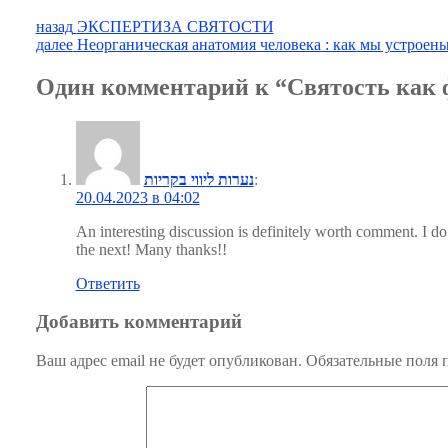
Навигация
Предыдущая
назад
ЭКСПЕРТИЗА СВЯТОСТИ
запись:
Следующая
далее
Неорганическая анатомия человека : как мы устроены
по
запись:
записям
Один комментарий к “Святость как 
נערות ליווי בקריות
:
20.04.2023 в 04:02
An interesting discussion is definitely worth comment. I do 
the next! Many thanks!!
Ответить
Добавить комментарий
Ваш адрес email не будет опубликован.
Обязательные поля