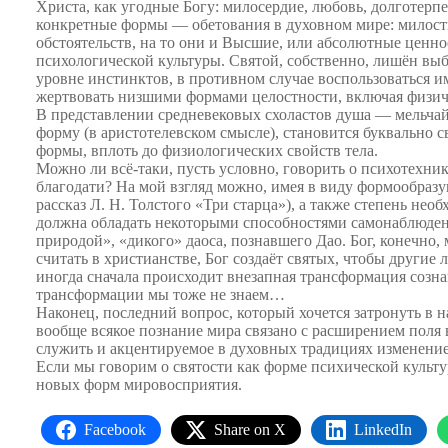
Христа, как угодные Богу: милосердие, любовь, долготерпе
конкретные формы — обетования в духовном мире: милости
обстоятельств, на то они и Высшие, или абсолютные ценно
психологической культуры. Святой, собственно, лишён выб
уровне инстинктов, в противном случае воспользоваться 
жертвовать низшими формами целостности, включая физич
В представлении средневековых схоластов душа — мельчайш
форму (в аристотелевском смысле), становится буквально
формы, вплоть до физиологических свойств тела.
Можно ли всё-таки, пусть условно, говорить о психотехни
благодати? На мой взгляд можно, имея в виду формообраз
рассказ Л. Н. Толстого «Три старца»), а также степень не
должна обладать некоторыми способностями самонаблюдения
природой», «дикого» даоса, познавшего Дао. Бог, конечно, 
считать в христианстве, Бог создаёт святых, чтобы други
иногда сначала происходит внезапная трансформация сознан
трансформации мы тоже не знаем…
Наконец, последний вопрос, который хочется затронуть в н
вообще всякое познание мира связано с расширением поля
служить и акцентируемое в духовных традициях изменение
Если мы говорим о святости как форме психической культ
новых форм мировосприятия.
Facebook
Share on X
LinkedIn