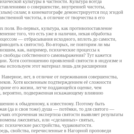
ихической культуры в частности. Культура всегда
дставлениями о совершенстве, внутренней чистоты,
(злым) силам; в кинематографе демонстрируется под эгидой
вственной чистоты, в отличие от творчества в его
х поля. Во-первых, культура, как противопоставление
енение того, что есть уже в наличии, некая обработка
роцессом — отбрасывания исходного, вплоть до самости,
иводить к святости). Во-вторых, не повторим ли мы
низшим, как, например, психические процессы к
о свободы собственного самовыражения? Тут кажется
ции. Хотя соотношению проявлений святости в индуизме и
мы используем этот материал лишь для расширения
аверное, нет, в отличие от переживания совершенства,
о веков. Хотя косвенным подтверждением её сложности
тороне его жизни, легче поддающейся оценке, чем
ая, вероятно, подверженная искажающему влиянию
ошению к обыденному, к известному. Поэтому быть
я (да и своя тоже) душа — потёмки, то для святого —
чаях отсроченная экспертиза святости выявляет результаты
феномены лжесвятых, или «сделанных» святых,
 психические расстройства, чудаковатости.
ередь, свойства, перечисленные в Нагорной проповеди