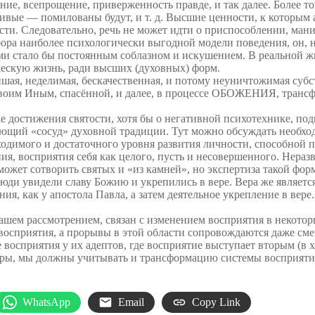
ние, всепрощение, приверженность правде, и так далее. Более то
вые — помилованы будут, и т. д. Высшие ценности, к которым а
сти. Следовательно, речь не может идти о приспособлении, ма
ора наиболее психологически выгодной модели поведения, он, н
ими стало бы постоянным соблазном и искушением. В реальной ж
ескую жизнь, ради высших (духовных) форм.
ая, неделимая, бескачественная, и потому неуничтожимая субст
 своим Иным, спасённой, и далее, в процессе ОБОЖЕНИЯ, транс
ке достижения святости, хотя бы о негативной психотехнике, п
ующий «сосуд» духовной традиции. Тут можно обсуждать необх
обходимого и достаточного уровня развития личности, способной 
, восприятия себя как целого, пусть и несовершенного. Неразв
может сотворить святых и «из камней», но экспертиза такой форм
е люди увидели славу Божию и укрепились в вере. Вера же являе
ия, как у апостола Павла, а затем деятельное укрепление в вере
ашем рассмотрением, связан с изменением восприятия в некоторы
 восприятия, а прорывы в этой области сопровождаются даже с
 восприятия у их адептов, где восприятие выступает вторым (
уры, мы должны учитывать и трансформацию системы восприятия,
WhatsApp
Email
Copy Link