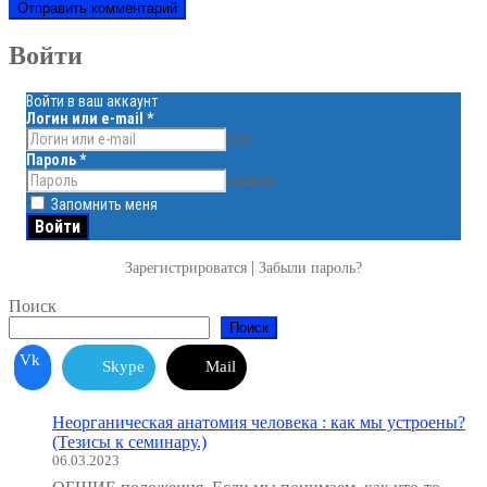
Войти
Войти в ваш аккаунт
Логин или e-mail
*
face
Пароль
*
visibility
Запомнить меня
|
Зарегистрироватся
Забыли пароль?
Поиск
Поиск
Vk
Skype
Mail
Неорганическая анатомия человека : как мы устроены?
(Тезисы к семинару.)
06.03.2023