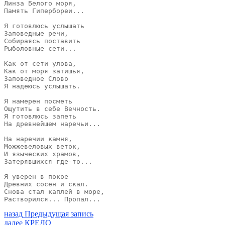
Линза Белого моря,

Память Гипербореи...

Я готовлюсь услышать

Заповедные речи,

Собираясь поставить

Рыболовные сети...

Как от сети улова,

Как от моря затишья, 

Заповедное Слово

Я надеюсь услышать.

Я намерен посметь

Ощутить в себе Вечность.

Я готовлюсь запеть

На древнейшем наречьи...

На наречии камня,

Можжевеловых веток,

И языческих храмов,

Затерявшихся где-то...

Я уверен в покое

Древних сосен и скал.

Снова стал каплей в море, 

Растворился... Пропал...
Навигация
Предыдущая
назад
Предыдущая запись
запись:
Следующая
далее
КРЕДО