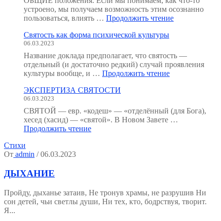
ОБЩИЕ положения. Если мы понимаем, как что-то
устроено, мы получаем возможность этим осознанно
"Неорганичес
пользоваться, влиять …
Продолжить чтение
анатомия
Святость как форма психической культуры
человека
06.03.2023
:
как
Название доклада предполагает, что святость —
мы
отдельный (и достаточно редкий) случай проявления
устроены?
"Святость
культуры вообще, и …
Продолжить чтение
(Тезисы
как
к
ЭКСПЕРТИЗА СВЯТОСТИ
форма
семинару.)"
06.03.2023
психической
культуры"
СВЯТОЙ — евр. «кодеш» — «отделённый (для Бога),
хесед (хасид) — «святой». В Новом Завете …
"ЭКСПЕРТИЗА
Продолжить чтение
СВЯТОСТИ"
Стихи
От
admin
/ 06.03.2023
ДЫХАНИЕ
Пройду, дыханье затаив, Не тронув храмы, не разрушив Ни
сон детей, чьи светлы души, Ни тех, кто, бодрствуя, творит.
Я...