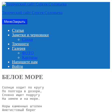
Перейти
к
Творческий сайт Сергея Соловьева
содержимому
Меню
Закрыть
Статьи
Заметки и черновики
Стихи
Тренинги
Галерея
ФОТО
Картины
Напишите нам
Войти
БЕЛОЕ МОРЕ
Солнце ходит по кругу

По полгода в дозоре,

Словно ищет подругу 

На земле и на море.

Норы каменных штолен

Аметистовый берег
