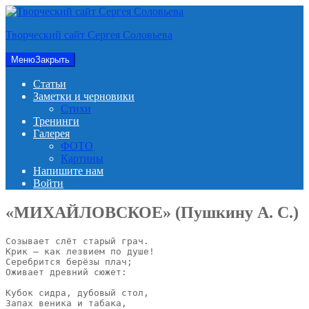
Перейти
к
Творческий сайт Сергея Соловьева
содержимому
Меню
Закрыть
Статьи
Заметки и черновики
Стихи
Тренинги
Галерея
ФОТО
Картины
Напишите нам
Войти
«МИХАЙЛОВСКОЕ» (Пушкину А. С.)
Созывает слёт старый грач.

Крик — как лезвием по душе!

Серебрится берёзы плач;

Оживает древний сюжет:

Кубок сидра, дубовый стол,

Запах веника и табака,
