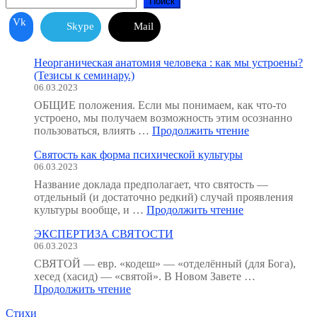
Поиск
Vk
Skype
Mail
Неорганическая анатомия человека : как мы устроены?
(Тезисы к семинару.)
06.03.2023
ОБЩИЕ положения. Если мы понимаем, как что-то
устроено, мы получаем возможность этим осознанно
"Неорганичес
пользоваться, влиять …
Продолжить чтение
анатомия
Святость как форма психической культуры
человека
06.03.2023
:
как
Название доклада предполагает, что святость —
мы
отдельный (и достаточно редкий) случай проявления
устроены?
"Святость
культуры вообще, и …
Продолжить чтение
(Тезисы
как
к
ЭКСПЕРТИЗА СВЯТОСТИ
форма
семинару.)"
06.03.2023
психической
культуры"
СВЯТОЙ — евр. «кодеш» — «отделённый (для Бога),
хесед (хасид) — «святой». В Новом Завете …
"ЭКСПЕРТИЗА
Продолжить чтение
СВЯТОСТИ"
Стихи