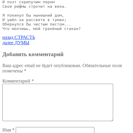
И поэт скрипучим пером

Свои рифмы строчит на века.

Я покинул бы нынешний дом,

И ушёл на рассвете в туман;

Обернулся бы чистым листом...

Что молчишь, мой гранёный стакан?
Навигация
Предыдущая
назад
СТРАСТЬ
запись:
Следующая
далее
ДУМЫ
по
запись:
записям
Добавить комментарий
Ваш адрес email не будет опубликован.
Обязательные поля
помечены
*
Комментарий
*
Имя
*