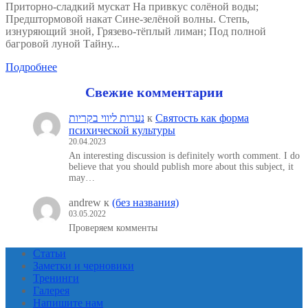
Приторно-сладкий мускат На привкус солёной воды;
Предштормовой накат Сине-зелёной волны. Степь,
изнуряющий зной, Грязево-тёплый лиман; Под полной
багровой луной Тайну...
Подробнее
Свежие комментарии
נערות ליווי בקריות
к
Святость как форма
психической культуры
20.04.2023
An interesting discussion is definitely worth comment. I do
believe that you should publish more about this subject, it
may…
andrew
к
(без названия)
03.05.2022
Проверяем комменты
Статьи
Заметки и черновики
Тренинги
Галерея
Напишите нам