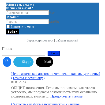
Войти в ваш аккаунт
Логин или e-mail
*
face
Пароль
*
visibility
Запомнить меня
|
Зарегистрироватся
Забыли пароль?
Поиск
Поиск
Vk
Skype
Mail
Неорганическая анатомия человека : как мы устроены?
(Тезисы к семинару.)
06.03.2023
ОБЩИЕ положения. Если мы понимаем, как что-то
устроено, мы получаем возможность этим осознанно
"Неорганичес
пользоваться, влиять …
Продолжить чтение
анатомия
Святость как форма психической культуры
человека