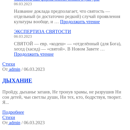
06.03.2023
:
как
Название доклада предполагает, что святость —
мы
отдельный (и достаточно редкий) случай проявления
устроены?
"Святость
культуры вообще, и …
Продолжить чтение
(Тезисы
как
к
ЭКСПЕРТИЗА СВЯТОСТИ
форма
семинару.)"
06.03.2023
психической
культуры"
СВЯТОЙ — евр. «кодеш» — «отделённый (для Бога),
хесед (хасид) — «святой». В Новом Завете …
"ЭКСПЕРТИЗА
Продолжить чтение
СВЯТОСТИ"
Стихи
От
admin
/ 06.03.2023
ДЫХАНИЕ
Пройду, дыханье затаив, Не тронув храмы, не разрушив Ни
сон детей, чьи светлы души, Ни тех, кто, бодрствуя, творит.
Я...
Подробнее
Стихи
От
admin
/ 06.03.2023