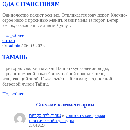
ОДА СТРАНСТВИЯМ
Одиночество пахнет осенью, Откликается зову дорог. Клочно-
серое небо с просинью Манит, манит меня за порог. Ветер,
хмарь, бесконечные ливни Душу...
Подробнее
Стихи
От
admin
/ 06.03.2023
ТАМАНЬ
Приторно-сладкий мускат На привкус солёной воды;
Предштормовой накат Сине-зелёной волны. Степь,
изнуряющий зной, Грязево-тёплый лиман; Под полной
багровой луной Тайну...
Подробнее
Свежие комментарии
נערות ליווי בקריות
к
Святость как форма
психической культуры
20.04.2023