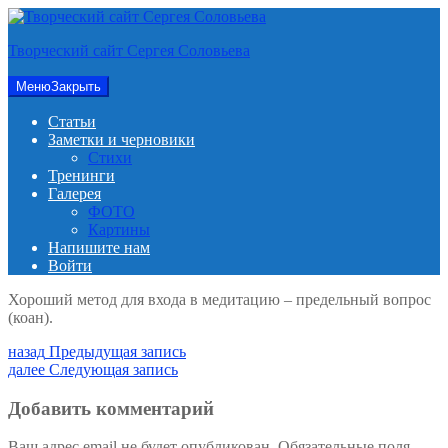
Перейти
к
Творческий сайт Сергея Соловьева
содержимому
Меню
Закрыть
Статьи
Заметки и черновики
Стихи
Тренинги
Галерея
ФОТО
Картины
Напишите нам
Войти
Хороший метод для входа в медитацию – предельный вопрос
(коан).
Навигация
Предыдущая
назад
Предыдущая запись
запись:
Следующая
далее
Следующая запись
по
запись:
записям
Добавить комментарий
Ваш адрес email не будет опубликован.
Обязательные поля