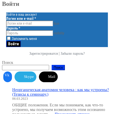
Войти
Войти в ваш аккаунт
Логин или e-mail
*
face
Пароль
*
visibility
Запомнить меня
|
Зарегистрироватся
Забыли пароль?
Поиск
Поиск
Vk
Skype
Mail
Неорганическая анатомия человека : как мы устроены?
(Тезисы к семинару.)
06.03.2023
ОБЩИЕ положения. Если мы понимаем, как что-то
устроено, мы получаем возможность этим осознанно
"Неорганичес