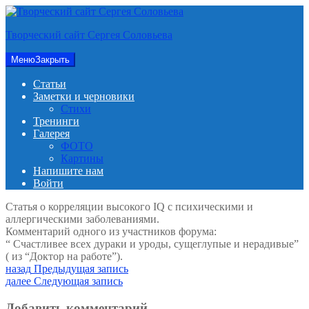
Перейти
к
Творческий сайт Сергея Соловьева
содержимому
Меню
Закрыть
Статьи
Заметки и черновики
Стихи
Тренинги
Галерея
ФОТО
Картины
Напишите нам
Войти
Статья о корреляции высокого IQ с психическими и
аллергическими заболеваниями.
Комментарий одного из участников форума:
“ Счастливее всех дураки и уроды, сущеглупые и нерадивые”
( из “Доктор на работе”).
Навигация
Предыдущая
назад
Предыдущая запись
запись:
Следующая
далее
Следующая запись
по
запись:
записям
Добавить комментарий