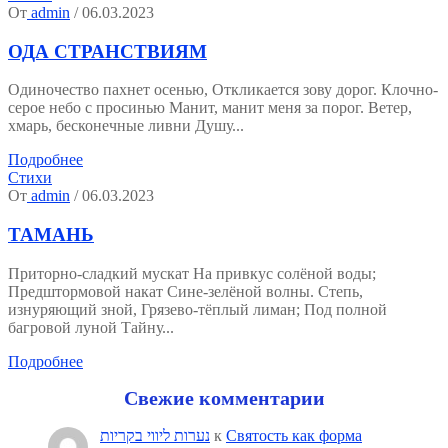
От
admin
/ 06.03.2023
ОДА СТРАНСТВИЯМ
Одиночество пахнет осенью, Откликается зову дорог. Клочно-
серое небо с просинью Манит, манит меня за порог. Ветер,
хмарь, бесконечные ливни Душу...
Подробнее
Стихи
От
admin
/ 06.03.2023
ТАМАНЬ
Приторно-сладкий мускат На привкус солёной воды;
Предштормовой накат Сине-зелёной волны. Степь,
изнуряющий зной, Грязево-тёплый лиман; Под полной
багровой луной Тайну...
Подробнее
Свежие комментарии
נערות ליווי בקריות
к
Святость как форма