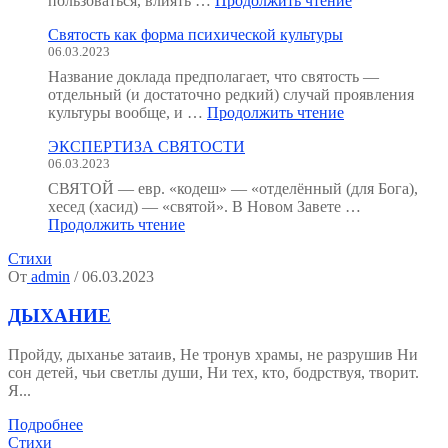
пользоваться, влиять …
Продолжить чтение
анатомия
Святость как форма психической культуры
человека
06.03.2023
:
как
Название доклада предполагает, что святость —
мы
отдельный (и достаточно редкий) случай проявления
устроены?
"Святость
культуры вообще, и …
Продолжить чтение
(Тезисы
как
к
ЭКСПЕРТИЗА СВЯТОСТИ
форма
семинару.)"
06.03.2023
психической
культуры"
СВЯТОЙ — евр. «кодеш» — «отделённый (для Бога),
хесед (хасид) — «святой». В Новом Завете …
"ЭКСПЕРТИЗА
Продолжить чтение
СВЯТОСТИ"
Стихи
От
admin
/ 06.03.2023
ДЫХАНИЕ
Пройду, дыханье затаив, Не тронув храмы, не разрушив Ни
сон детей, чьи светлы души, Ни тех, кто, бодрствуя, творит.
Я...
Подробнее
Стихи