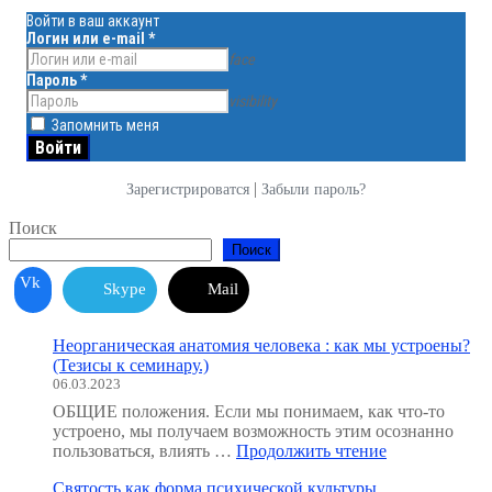
Войти в ваш аккаунт
Логин или e-mail
*
face
Пароль
*
visibility
Запомнить меня
|
Зарегистрироватся
Забыли пароль?
Поиск
Поиск
Vk
Skype
Mail
Неорганическая анатомия человека : как мы устроены?
(Тезисы к семинару.)
06.03.2023
ОБЩИЕ положения. Если мы понимаем, как что-то
устроено, мы получаем возможность этим осознанно
"Неорганичес
пользоваться, влиять …
Продолжить чтение
анатомия
Святость как форма психической культуры
человека