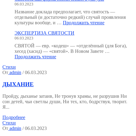
06.03.2023
:
как
Название доклада предполагает, что святость —
мы
отдельный (и достаточно редкий) случай проявления
устроены?
"Святость
культуры вообще, и …
Продолжить чтение
(Тезисы
как
к
ЭКСПЕРТИЗА СВЯТОСТИ
форма
семинару.)"
06.03.2023
психической
культуры"
СВЯТОЙ — евр. «кодеш» — «отделённый (для Бога),
хесед (хасид) — «святой». В Новом Завете …
"ЭКСПЕРТИЗА
Продолжить чтение
СВЯТОСТИ"
Стихи
От
admin
/ 06.03.2023
ДЫХАНИЕ
Пройду, дыханье затаив, Не тронув храмы, не разрушив Ни
сон детей, чьи светлы души, Ни тех, кто, бодрствуя, творит.
Я...
Подробнее
Стихи
От
admin
/ 06.03.2023