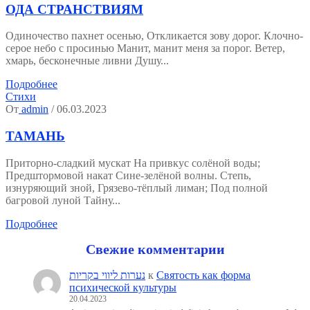
ОДА СТРАНСТВИЯМ
Одиночество пахнет осенью, Откликается зову дорог. Клочно-
серое небо с просинью Манит, манит меня за порог. Ветер,
хмарь, бесконечные ливни Душу...
Подробнее
Стихи
От
admin
/ 06.03.2023
ТАМАНЬ
Приторно-сладкий мускат На привкус солёной воды;
Предштормовой накат Сине-зелёной волны. Степь,
изнуряющий зной, Грязево-тёплый лиман; Под полной
багровой луной Тайну...
Подробнее
Свежие комментарии
נערות ליווי בקריות
к
Святость как форма
психической культуры
20.04.2023