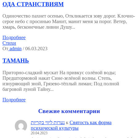
ОДА СТРАНСТВИЯМ
Одиночество пахнет осенью, Откликается зову дорог. Клочно-
серое небо с просинью Манит, манит меня за порог. Ветер,
хмарь, бесконечные ливни Душу...
Подробнее
Стихи
От
admin
/ 06.03.2023
ТАМАНЬ
Приторно-сладкий мускат На привкус солёной воды;
Предштормовой накат Сине-зелёной волны. Степь,
изнуряющий зной, Грязево-тёплый лиман; Под полной
багровой луной Тайну...
Подробнее
Свежие комментарии
נערות ליווי בקריות
к
Святость как форма
психической культуры
20.04.2023