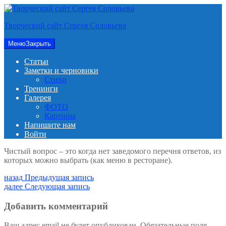
Перейти
к
Творческий сайт Сергея Соловьева
содержимому
Меню
Закрыть
Статьи
Заметки и черновики
Стихи
Тренинги
Галерея
ФОТО
Картины
Напишите нам
Войти
Чистый вопрос – это когда нет заведомого перечня ответов, из
которых можно выбрать (как меню в ресторане).
Навигация
Предыдущая
назад
Предыдущая запись
запись:
Следующая
далее
Следующая запись
по
запись:
записям
Добавить комментарий
Ваш адрес email не будет опубликован.
Обязательные поля