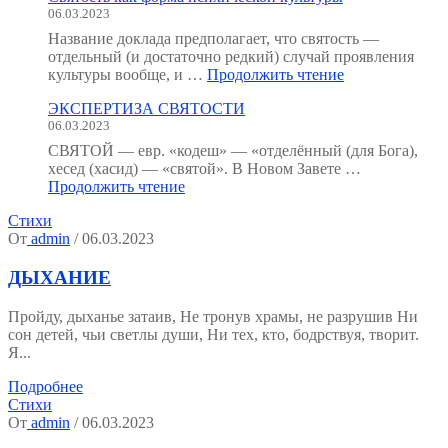
06.03.2023
:
как
Название доклада предполагает, что святость —
мы
отдельный (и достаточно редкий) случай проявления
устроены?
"Святость
культуры вообще, и …
Продолжить чтение
(Тезисы
как
к
ЭКСПЕРТИЗА СВЯТОСТИ
форма
семинару.)"
06.03.2023
психической
культуры"
СВЯТОЙ — евр. «кодеш» — «отделённый (для Бога),
хесед (хасид) — «святой». В Новом Завете …
"ЭКСПЕРТИЗА
Продолжить чтение
СВЯТОСТИ"
Стихи
От
admin
/ 06.03.2023
ДЫХАНИЕ
Пройду, дыханье затаив, Не тронув храмы, не разрушив Ни
сон детей, чьи светлы души, Ни тех, кто, бодрствуя, творит.
Я...
Подробнее
Стихи
От
admin
/ 06.03.2023