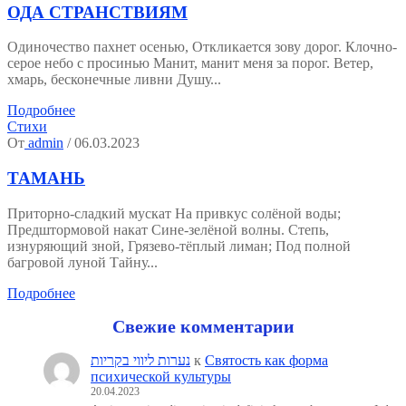
ОДА СТРАНСТВИЯМ
Одиночество пахнет осенью, Откликается зову дорог. Клочно-
серое небо с просинью Манит, манит меня за порог. Ветер,
хмарь, бесконечные ливни Душу...
Подробнее
Стихи
От
admin
/ 06.03.2023
ТАМАНЬ
Приторно-сладкий мускат На привкус солёной воды;
Предштормовой накат Сине-зелёной волны. Степь,
изнуряющий зной, Грязево-тёплый лиман; Под полной
багровой луной Тайну...
Подробнее
Свежие комментарии
נערות ליווי בקריות
к
Святость как форма
психической культуры
20.04.2023