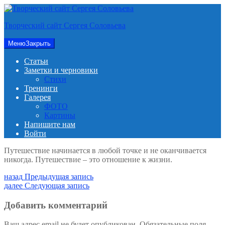
Перейти
к
Творческий сайт Сергея Соловьева
содержимому
Меню
Закрыть
Статьи
Заметки и черновики
Стихи
Тренинги
Галерея
ФОТО
Картины
Напишите нам
Войти
Путешествие начинается в любой точке и не оканчивается
никогда. Путешествие – это отношение к жизни.
Навигация
Предыдущая
назад
Предыдущая запись
запись:
Следующая
далее
Следующая запись
по
запись:
записям
Добавить комментарий
Ваш адрес email не будет опубликован.
Обязательные поля