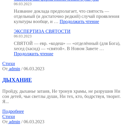
06.03.2023
:
как
Название доклада предполагает, что святость —
мы
отдельный (и достаточно редкий) случай проявления
устроены?
"Святость
культуры вообще, и …
Продолжить чтение
(Тезисы
как
к
ЭКСПЕРТИЗА СВЯТОСТИ
форма
семинару.)"
06.03.2023
психической
культуры"
СВЯТОЙ — евр. «кодеш» — «отделённый (для Бога),
хесед (хасид) — «святой». В Новом Завете …
"ЭКСПЕРТИЗА
Продолжить чтение
СВЯТОСТИ"
Стихи
От
admin
/ 06.03.2023
ДЫХАНИЕ
Пройду, дыханье затаив, Не тронув храмы, не разрушив Ни
сон детей, чьи светлы души, Ни тех, кто, бодрствуя, творит.
Я...
Подробнее
Стихи
От
admin
/ 06.03.2023