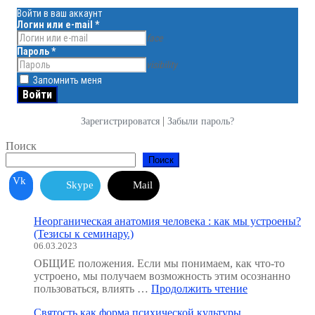
Войти в ваш аккаунт
Логин или e-mail
*
face
Пароль
*
visibility
Запомнить меня
|
Зарегистрироватся
Забыли пароль?
Поиск
Поиск
Vk
Skype
Mail
Неорганическая анатомия человека : как мы устроены?
(Тезисы к семинару.)
06.03.2023
ОБЩИЕ положения. Если мы понимаем, как что-то
устроено, мы получаем возможность этим осознанно
"Неорганичес
пользоваться, влиять …
Продолжить чтение
анатомия
Святость как форма психической культуры
человека