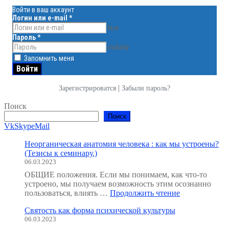
Войти в ваш аккаунт
Логин или e-mail
*
face
Пароль
*
visibility
Запомнить меня
|
Зарегистрироватся
Забыли пароль?
Поиск
Поиск
Vk
Skype
Mail
Неорганическая анатомия человека : как мы устроены?
(Тезисы к семинару.)
06.03.2023
ОБЩИЕ положения. Если мы понимаем, как что-то
устроено, мы получаем возможность этим осознанно
"Неорганичес
пользоваться, влиять …
Продолжить чтение
анатомия
Святость как форма психической культуры
человека
06.03.2023
: