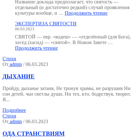
как
Название доклада предполагает, что святость —
мы
отдельный (и достаточно редкий) случай проявления
устроены?
"Святость
культуры вообще, и …
Продолжить чтение
(Тезисы
как
к
ЭКСПЕРТИЗА СВЯТОСТИ
форма
семинару.)"
06.03.2023
психической
культуры"
СВЯТОЙ — евр. «кодеш» — «отделённый (для Бога),
хесед (хасид) — «святой». В Новом Завете …
"ЭКСПЕРТИЗА
Продолжить чтение
СВЯТОСТИ"
Стихи
От
admin
/ 06.03.2023
ДЫХАНИЕ
Пройду, дыханье затаив, Не тронув храмы, не разрушив Ни
сон детей, чьи светлы души, Ни тех, кто, бодрствуя, творит.
Я...
Подробнее
Стихи
От
admin
/ 06.03.2023
ОДА СТРАНСТВИЯМ