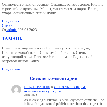
Одиночество пахнет осенью, Откликается зову дорог. Клочно-
серое небо с просинью Манит, манит меня за порог. Ветер,
хмарь, бесконечные ливни Душу...
Подробнее
Стихи
От
admin
/ 06.03.2023
ТАМАНЬ
Приторно-сладкий мускат На привкус солёной воды;
Предштормовой накат Сине-зелёной волны. Степь,
изнуряющий зной, Грязево-тёплый лиман; Под полной
багровой луной Тайну...
Подробнее
Свежие комментарии
נערות ליווי בקריות
к
Святость как форма
психической культуры
20.04.2023
An interesting discussion is definitely worth comment. I do
believe that you should publish more about this subject, it