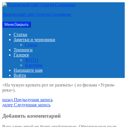
Перейти
к
Творческий сайт Сергея Соловьева
содержимому
Меню
Закрыть
Статьи
Заметки и черновики
Стихи
Тренинги
Галерея
ФОТО
Картины
Напишите нам
Войти
«На чужую кровать рот не разевать» ( из фильма «Угрюм-
река»).
Навигация
Предыдущая
назад
Предыдущая запись
запись:
Следующая
далее
Следующая запись
по
запись:
записям
Добавить комментарий
Ваш адрес email не будет опубликован.
Обязательные поля