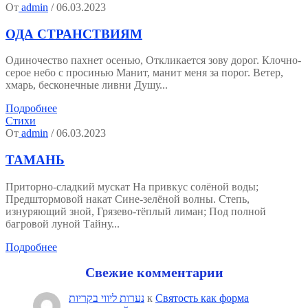
От
admin
/ 06.03.2023
ОДА СТРАНСТВИЯМ
Одиночество пахнет осенью, Откликается зову дорог. Клочно-
серое небо с просинью Манит, манит меня за порог. Ветер,
хмарь, бесконечные ливни Душу...
Подробнее
Стихи
От
admin
/ 06.03.2023
ТАМАНЬ
Приторно-сладкий мускат На привкус солёной воды;
Предштормовой накат Сине-зелёной волны. Степь,
изнуряющий зной, Грязево-тёплый лиман; Под полной
багровой луной Тайну...
Подробнее
Свежие комментарии
נערות ליווי בקריות
к
Святость как форма