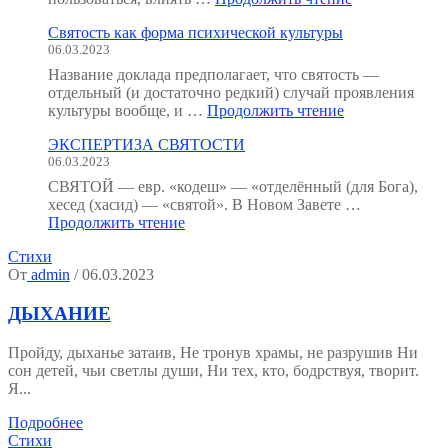
анатомия
Святость как форма психической культуры
человека
06.03.2023
:
как
Название доклада предполагает, что святость —
мы
отдельный (и достаточно редкий) случай проявления
устроены?
"Святость
культуры вообще, и …
Продолжить чтение
(Тезисы
как
к
ЭКСПЕРТИЗА СВЯТОСТИ
форма
семинару.)"
06.03.2023
психической
культуры"
СВЯТОЙ — евр. «кодеш» — «отделённый (для Бога),
хесед (хасид) — «святой». В Новом Завете …
"ЭКСПЕРТИЗА
Продолжить чтение
СВЯТОСТИ"
Стихи
От
admin
/ 06.03.2023
ДЫХАНИЕ
Пройду, дыханье затаив, Не тронув храмы, не разрушив Ни
сон детей, чьи светлы души, Ни тех, кто, бодрствуя, творит.
Я...
Подробнее
Стихи