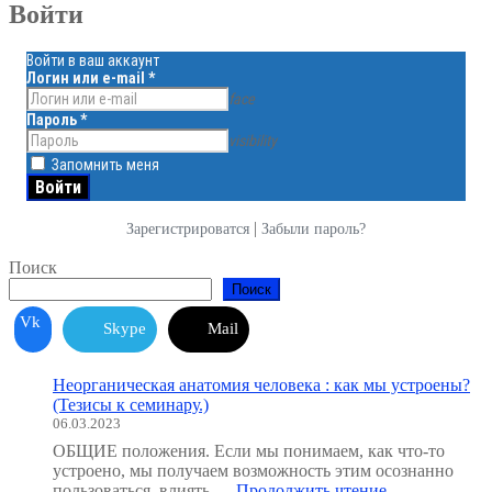
Войти
Войти в ваш аккаунт
Логин или e-mail
*
face
Пароль
*
visibility
Запомнить меня
|
Зарегистрироватся
Забыли пароль?
Поиск
Поиск
Vk
Skype
Mail
Неорганическая анатомия человека : как мы устроены?
(Тезисы к семинару.)
06.03.2023
ОБЩИЕ положения. Если мы понимаем, как что-то
устроено, мы получаем возможность этим осознанно
"Неорганичес
пользоваться, влиять …
Продолжить чтение