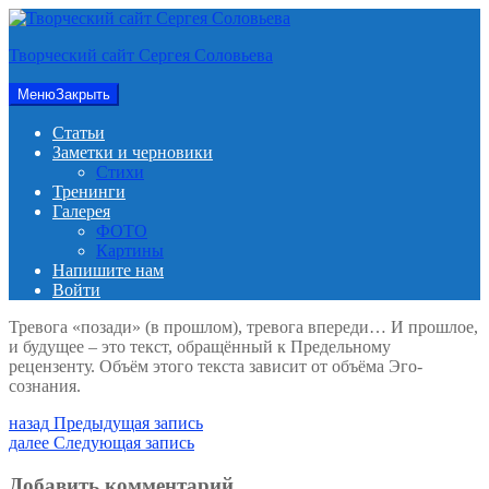
Перейти
к
Творческий сайт Сергея Соловьева
содержимому
Меню
Закрыть
Статьи
Заметки и черновики
Стихи
Тренинги
Галерея
ФОТО
Картины
Напишите нам
Войти
Тревога «позади» (в прошлом), тревога впереди… И прошлое,
и будущее – это текст, обращённый к Предельному
рецензенту. Объём этого текста зависит от объёма Эго-
сознания.
Навигация
Предыдущая
назад
Предыдущая запись
запись:
Следующая
далее
Следующая запись
по
запись:
записям
Добавить комментарий