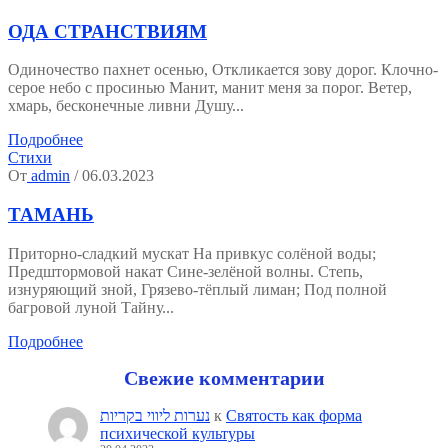
ОДА СТРАНСТВИЯМ
Одиночество пахнет осенью, Откликается зову дорог. Клочно-
серое небо с просинью Манит, манит меня за порог. Ветер,
хмарь, бесконечные ливни Душу...
Подробнее
Стихи
От
admin
/ 06.03.2023
ТАМАНЬ
Приторно-сладкий мускат На привкус солёной воды;
Предштормовой накат Сине-зелёной волны. Степь,
изнуряющий зной, Грязево-тёплый лиман; Под полной
багровой луной Тайну...
Подробнее
Свежие комментарии
נערות ליווי בקריות
к
Святость как форма
психической культуры