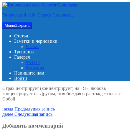
Перейти
к
Творческий сайт Сергея Соловьева
содержимому
Меню
Закрыть
Статьи
Заметки и черновики
Стихи
Тренинги
Галерея
ФОТО
Картины
Напишите нам
Войти
Страх центрирует (концентрирует) на «Я»; любовь
концентрирует на Другом, освобождая и растождествляя с
Собой.
Навигация
Предыдущая
назад
Предыдущая запись
запись:
Следующая
далее
Следующая запись
по
запись:
записям
Добавить комментарий