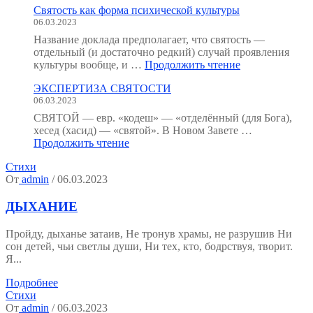
Святость как форма психической культуры
человека
06.03.2023
:
как
Название доклада предполагает, что святость —
мы
отдельный (и достаточно редкий) случай проявления
устроены?
"Святость
культуры вообще, и …
Продолжить чтение
(Тезисы
как
к
ЭКСПЕРТИЗА СВЯТОСТИ
форма
семинару.)"
06.03.2023
психической
культуры"
СВЯТОЙ — евр. «кодеш» — «отделённый (для Бога),
хесед (хасид) — «святой». В Новом Завете …
"ЭКСПЕРТИЗА
Продолжить чтение
СВЯТОСТИ"
Стихи
От
admin
/ 06.03.2023
ДЫХАНИЕ
Пройду, дыханье затаив, Не тронув храмы, не разрушив Ни
сон детей, чьи светлы души, Ни тех, кто, бодрствуя, творит.
Я...
Подробнее
Стихи
От
admin
/ 06.03.2023