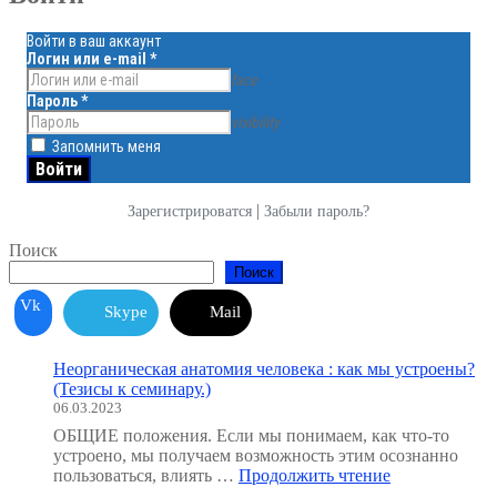
Войти в ваш аккаунт
Логин или e-mail
*
face
Пароль
*
visibility
Запомнить меня
|
Зарегистрироватся
Забыли пароль?
Поиск
Поиск
Vk
Skype
Mail
Неорганическая анатомия человека : как мы устроены?
(Тезисы к семинару.)
06.03.2023
ОБЩИЕ положения. Если мы понимаем, как что-то
устроено, мы получаем возможность этим осознанно
"Неорганичес
пользоваться, влиять …
Продолжить чтение
анатомия