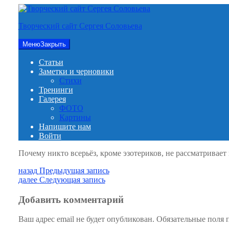
Перейти
к
Творческий сайт Сергея Соловьева
содержимому
Меню
Закрыть
Статьи
Заметки и черновики
Стихи
Тренинги
Галерея
ФОТО
Картины
Напишите нам
Войти
Почему никто всерьёз, кроме эзотериков, не рассматривает
Навигация
Предыдущая
назад
Предыдущая запись
запись:
Следующая
далее
Следующая запись
по
запись:
записям
Добавить комментарий
Ваш адрес email не будет опубликован.
Обязательные поля