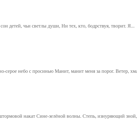
н детей, чьи светлы души, Ни тех, кто, бодрствуя, творит. Я...
о-серое небо с просинью Манит, манит меня за порог. Ветер, хм
штормовой накат Сине-зелёной волны. Степь, изнуряющий зной,