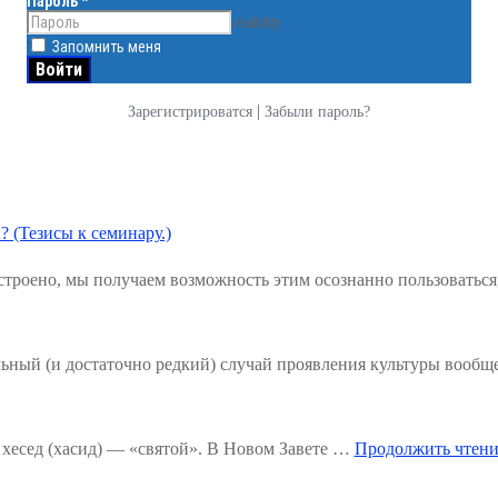
Пароль
*
visibility
Запомнить меня
|
Зарегистрироватся
Забыли пароль?
? (Тезисы к семинару.)
троено, мы получаем возможность этим осознанно пользоваться
льный (и достаточно редкий) случай проявления культуры вообщ
хесед (хасид) — «святой». В Новом Завете …
Продолжить чтени