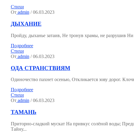
Стихи
От
admin
/ 06.03.2023
ДЫХАНИЕ
Пройду, дыханье затаив, Не тронув храмы, не разрушив Ни со
Подробнее
Стихи
От
admin
/ 06.03.2023
ОДА СТРАНСТВИЯМ
Одиночество пахнет осенью, Откликается зову дорог. Клочн
Подробнее
Стихи
От
admin
/ 06.03.2023
ТАМАНЬ
Приторно-сладкий мускат На привкус солёной воды; Пред
Тайну...