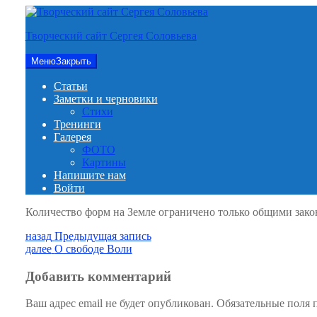
Перейти
к
Творческий сайт Сергея Соловьева
содержимому
Меню
Закрыть
Статьи
Заметки и черновики
Стихи
Тренинги
Галерея
ФОТО
Картины
Напишите нам
Войти
Количество форм на Земле ограничено только общими зако
Навигация
Предыдущая
назад
Предыдущая запись
запись:
Следующая
далее
О свободе Воли
по
запись:
записям
Добавить комментарий
Ваш адрес email не будет опубликован.
Обязательные поля