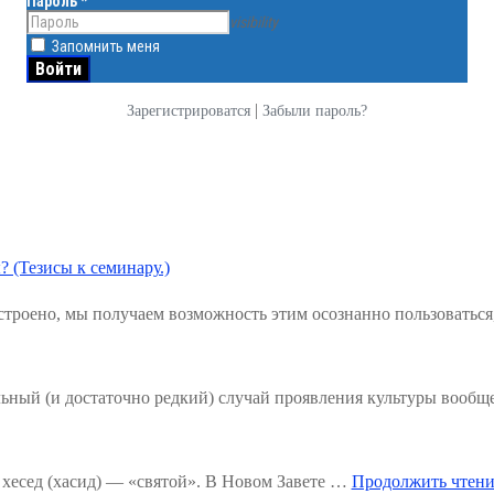
Пароль
*
visibility
Запомнить меня
|
Зарегистрироватся
Забыли пароль?
? (Тезисы к семинару.)
троено, мы получаем возможность этим осознанно пользоваться
льный (и достаточно редкий) случай проявления культуры вообщ
хесед (хасид) — «святой». В Новом Завете …
Продолжить чтени