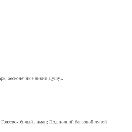
СВЯТОСТИ"
арь, бесконечные ливни Душу...
 Грязево-тёплый лиман; Под полной багровой луной