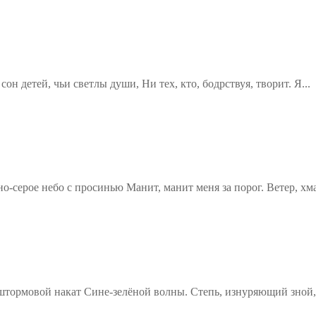
н детей, чьи светлы души, Ни тех, кто, бодрствуя, творит. Я...
о-серое небо с просинью Манит, манит меня за порог. Ветер, хм
штормовой накат Сине-зелёной волны. Степь, изнуряющий зной,