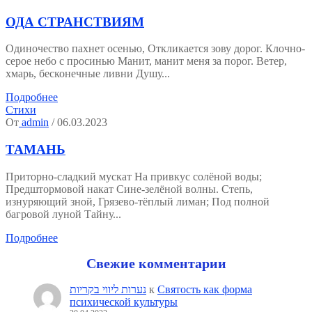
ОДА СТРАНСТВИЯМ
Одиночество пахнет осенью, Откликается зову дорог. Клочно-
серое небо с просинью Манит, манит меня за порог. Ветер,
хмарь, бесконечные ливни Душу...
Подробнее
Стихи
От
admin
/ 06.03.2023
ТАМАНЬ
Приторно-сладкий мускат На привкус солёной воды;
Предштормовой накат Сине-зелёной волны. Степь,
изнуряющий зной, Грязево-тёплый лиман; Под полной
багровой луной Тайну...
Подробнее
Свежие комментарии
נערות ליווי בקריות
к
Святость как форма
психической культуры