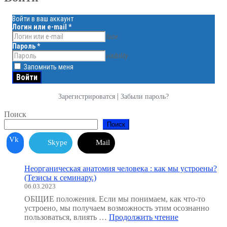
Войти в ваш аккаунт
Логин или e-mail
*
face
Пароль
*
visibility
Запомнить меня
|
Зарегистрироватся
Забыли пароль?
Поиск
Поиск
Vk
Skype
Mail
Неорганическая анатомия человека : как мы устроены?
(Тезисы к семинару.)
06.03.2023
ОБЩИЕ положения. Если мы понимаем, как что-то
устроено, мы получаем возможность этим осознанно
"Неорганичес
пользоваться, влиять …
Продолжить чтение
анатомия