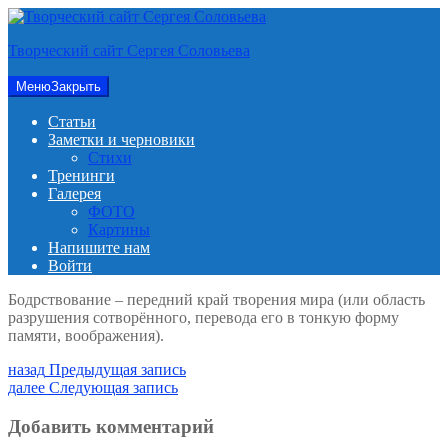
Перейти
к
Творческий сайт Сергея Соловьева
содержимому
Меню
Закрыть
Статьи
Заметки и черновики
Стихи
Тренинги
Галерея
ФОТО
Картины
Напишите нам
Войти
Бодрствование – передний край творения мира (или область
разрушения сотворённого, перевода его в тонкую форму
памяти, воображения).
Навигация
Предыдущая
назад
Предыдущая запись
запись:
Следующая
далее
Следующая запись
по
запись:
записям
Добавить комментарий