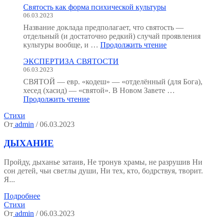
Святость как форма психической культуры
человека
06.03.2023
:
как
Название доклада предполагает, что святость —
мы
отдельный (и достаточно редкий) случай проявления
устроены?
"Святость
культуры вообще, и …
Продолжить чтение
(Тезисы
как
к
ЭКСПЕРТИЗА СВЯТОСТИ
форма
семинару.)"
06.03.2023
психической
культуры"
СВЯТОЙ — евр. «кодеш» — «отделённый (для Бога),
хесед (хасид) — «святой». В Новом Завете …
"ЭКСПЕРТИЗА
Продолжить чтение
СВЯТОСТИ"
Стихи
От
admin
/ 06.03.2023
ДЫХАНИЕ
Пройду, дыханье затаив, Не тронув храмы, не разрушив Ни
сон детей, чьи светлы души, Ни тех, кто, бодрствуя, творит.
Я...
Подробнее
Стихи
От
admin
/ 06.03.2023