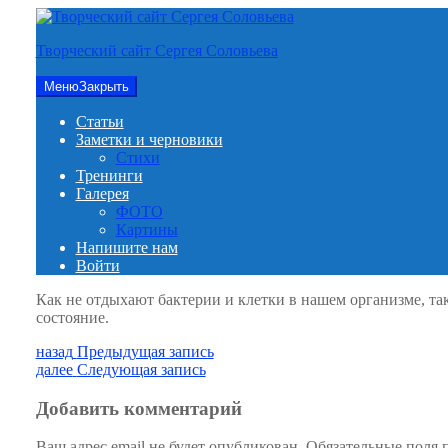
Перейти
к
Творческий сайт Сергея Соловьева
содержимому
Меню
Закрыть
Статьи
Заметки и черновики
Стихи
Тренинги
Галерея
ФОТО
Картины
Напишите нам
Войти
Как не отдыхают бактерии и клетки в нашем организме, так
состояние.
Навигация
Предыдущая
назад
Предыдущая запись
запись:
Следующая
далее
Следующая запись
по
запись:
записям
Добавить комментарий
Ваш адрес email не будет опубликован.
Обязательные поля