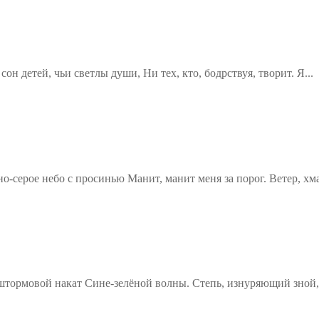
н детей, чьи светлы души, Ни тех, кто, бодрствуя, творит. Я...
о-серое небо с просинью Манит, манит меня за порог. Ветер, хм
штормовой накат Сине-зелёной волны. Степь, изнуряющий зной,