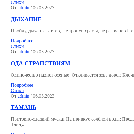
Стихи
От
admin
/ 06.03.2023
ДЫХАНИЕ
Пройду, дыханье затаив, Не тронув храмы, не разрушив Ни со
Подробнее
Стихи
От
admin
/ 06.03.2023
ОДА СТРАНСТВИЯМ
Одиночество пахнет осенью, Откликается зову дорог. Клочн
Подробнее
Стихи
От
admin
/ 06.03.2023
ТАМАНЬ
Приторно-сладкий мускат На привкус солёной воды; Пред
Тайну...