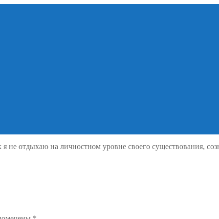
 я не отдыхаю на личностном уровне своего существования, созн
 помечены
*