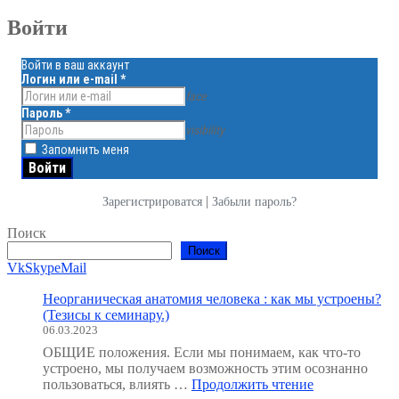
Войти
Войти в ваш аккаунт
Логин или e-mail
*
face
Пароль
*
visibility
Запомнить меня
|
Зарегистрироватся
Забыли пароль?
Поиск
Поиск
Vk
Skype
Mail
Неорганическая анатомия человека : как мы устроены?
(Тезисы к семинару.)
06.03.2023
ОБЩИЕ положения. Если мы понимаем, как что-то
устроено, мы получаем возможность этим осознанно
"Неорганичес
пользоваться, влиять …
Продолжить чтение