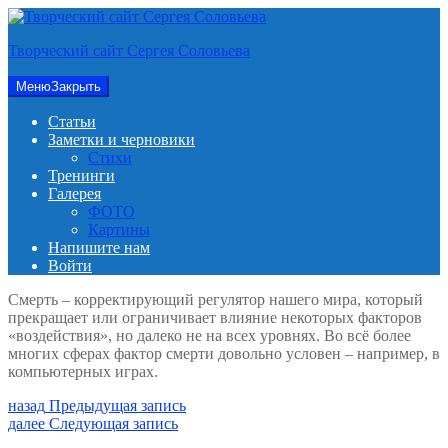
Перейти
к
Творческий сайт Сергея Соловьева
содержимому
Меню
Закрыть
Статьи
Заметки и черновики
Стихи
Тренинги
Галерея
ФОТО
Картины
Напишите нам
Войти
Смерть – корректирующий регулятор нашего мира, который
прекращает или ограничивает влияние некоторых факторов
«воздействия», но далеко не на всех уровнях. Во всё более
многих сферах фактор смерти довольно условен – например, в
компьютерных играх.
Навигация
Предыдущая
назад
Предыдущая запись
запись:
Следующая
далее
Следующая запись
по
запись: