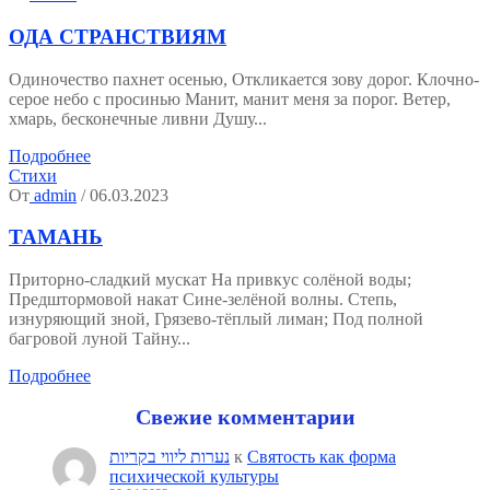
ОДА СТРАНСТВИЯМ
Одиночество пахнет осенью, Откликается зову дорог. Клочно-
серое небо с просинью Манит, манит меня за порог. Ветер,
хмарь, бесконечные ливни Душу...
Подробнее
Стихи
От
admin
/ 06.03.2023
ТАМАНЬ
Приторно-сладкий мускат На привкус солёной воды;
Предштормовой накат Сине-зелёной волны. Степь,
изнуряющий зной, Грязево-тёплый лиман; Под полной
багровой луной Тайну...
Подробнее
Свежие комментарии
נערות ליווי בקריות
к
Святость как форма
психической культуры