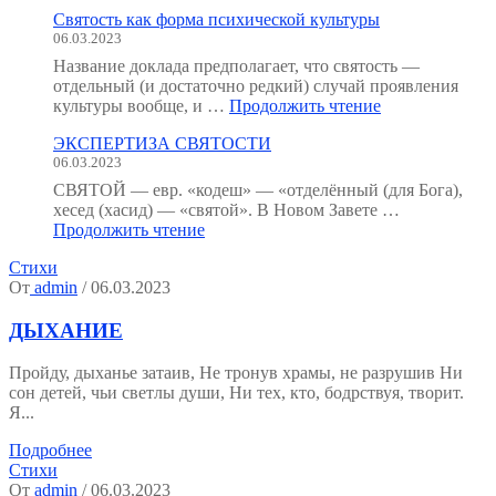
анатомия
Святость как форма психической культуры
человека
06.03.2023
:
как
Название доклада предполагает, что святость —
мы
отдельный (и достаточно редкий) случай проявления
устроены?
"Святость
культуры вообще, и …
Продолжить чтение
(Тезисы
как
к
ЭКСПЕРТИЗА СВЯТОСТИ
форма
семинару.)"
06.03.2023
психической
культуры"
СВЯТОЙ — евр. «кодеш» — «отделённый (для Бога),
хесед (хасид) — «святой». В Новом Завете …
"ЭКСПЕРТИЗА
Продолжить чтение
СВЯТОСТИ"
Стихи
От
admin
/ 06.03.2023
ДЫХАНИЕ
Пройду, дыханье затаив, Не тронув храмы, не разрушив Ни
сон детей, чьи светлы души, Ни тех, кто, бодрствуя, творит.
Я...
Подробнее
Стихи
От
admin
/ 06.03.2023