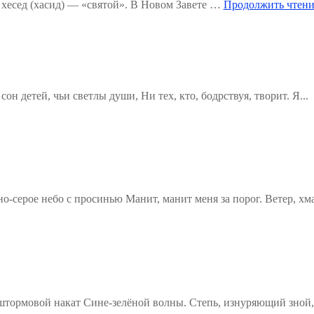
хесед (хасид) — «святой». В Новом Завете …
Продолжить чтени
н детей, чьи светлы души, Ни тех, кто, бодрствуя, творит. Я...
о-серое небо с просинью Манит, манит меня за порог. Ветер, хм
штормовой накат Сине-зелёной волны. Степь, изнуряющий зной,