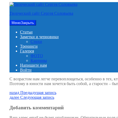
Перейти
к
Творческий сайт Сергея Соловьева
содержимому
Меню
Закрыть
Статьи
Заметки и черновики
Стихи
Тренинги
Галерея
ФОТО
Картины
Напишите нам
Войти
С возрастом нам легче перевоплощаться, особенно в тех, кт
Поэтому в юности нам хочется быть собой, а старости – бы
Навигация
Предыдущая
назад
Предыдущая запись
запись:
Следующая
далее
Следующая запись
по
запись:
записям
Добавить комментарий
Ваш адрес email не будет опубликован.
Обязательные поля