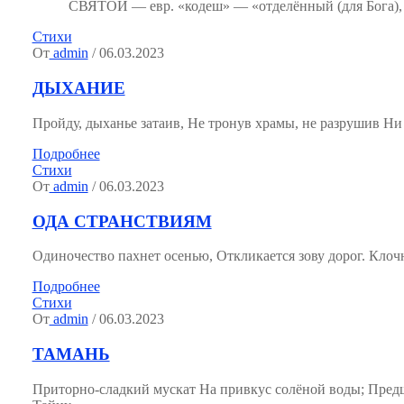
СВЯТОЙ — евр. «кодеш» — «отделённый (для Бога), 
Стихи
От
admin
/ 06.03.2023
ДЫХАНИЕ
Пройду, дыханье затаив, Не тронув храмы, не разрушив Ни со
Подробнее
Стихи
От
admin
/ 06.03.2023
ОДА СТРАНСТВИЯМ
Одиночество пахнет осенью, Откликается зову дорог. Клочн
Подробнее
Стихи
От
admin
/ 06.03.2023
ТАМАНЬ
Приторно-сладкий мускат На привкус солёной воды; Пред