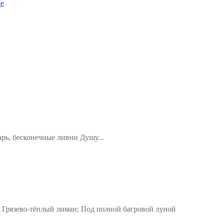
культуры"
"ЭКСПЕРТИЗА
е
семинару.)"
СВЯТОСТИ"
арь, бесконечные ливни Душу...
 Грязево-тёплый лиман; Под полной багровой луной