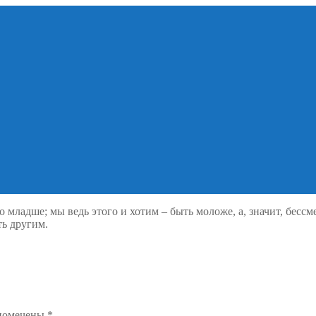
о младше; мы ведь этого и хотим – быть моложе, а, значит, бесс
ть другим.
 помечены
*