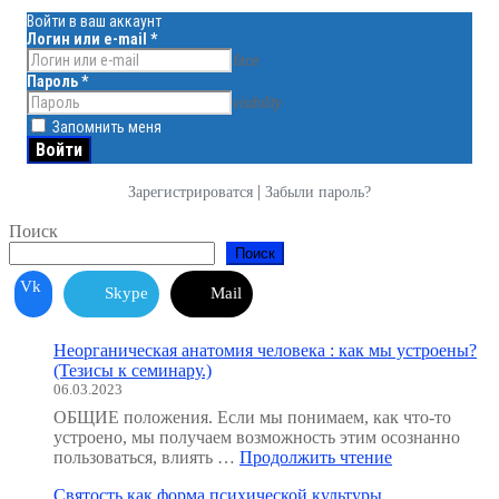
Войти в ваш аккаунт
Логин или e-mail
*
face
Пароль
*
visibility
Запомнить меня
|
Зарегистрироватся
Забыли пароль?
Поиск
Поиск
Vk
Skype
Mail
Неорганическая анатомия человека : как мы устроены?
(Тезисы к семинару.)
06.03.2023
ОБЩИЕ положения. Если мы понимаем, как что-то
устроено, мы получаем возможность этим осознанно
"Неорганичес
пользоваться, влиять …
Продолжить чтение
анатомия
Святость как форма психической культуры
человека