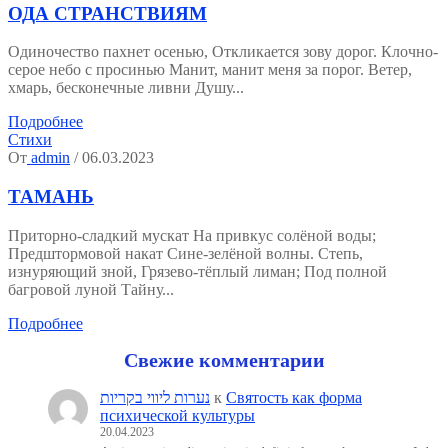
ОДА СТРАНСТВИЯМ
Одиночество пахнет осенью, Откликается зову дорог. Клочно-
серое небо с просинью Манит, манит меня за порог. Ветер,
хмарь, бесконечные ливни Душу...
Подробнее
Стихи
От
admin
/ 06.03.2023
ТАМАНЬ
Приторно-сладкий мускат На привкус солёной воды;
Предштормовой накат Сине-зелёной волны. Степь,
изнуряющий зной, Грязево-тёплый лиман; Под полной
багровой луной Тайну...
Подробнее
Свежие комментарии
נערות ליווי בקריות
к
Святость как форма
психической культуры
20.04.2023