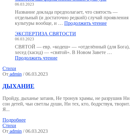
06.03.2023
:
как
Название доклада предполагает, что святость —
мы
отдельный (и достаточно редкий) случай проявления
устроены?
"Святость
культуры вообще, и …
Продолжить чтение
(Тезисы
как
к
ЭКСПЕРТИЗА СВЯТОСТИ
форма
семинару.)"
06.03.2023
психической
культуры"
СВЯТОЙ — евр. «кодеш» — «отделённый (для Бога),
хесед (хасид) — «святой». В Новом Завете …
"ЭКСПЕРТИЗА
Продолжить чтение
СВЯТОСТИ"
Стихи
От
admin
/ 06.03.2023
ДЫХАНИЕ
Пройду, дыханье затаив, Не тронув храмы, не разрушив Ни
сон детей, чьи светлы души, Ни тех, кто, бодрствуя, творит.
Я...
Подробнее
Стихи
От
admin
/ 06.03.2023