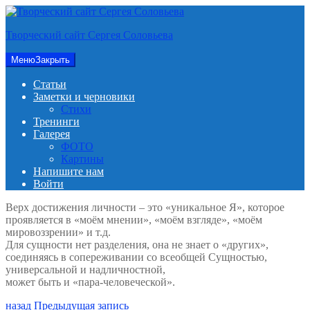
Перейти
к
Творческий сайт Сергея Соловьева
содержимому
Меню
Закрыть
Статьи
Заметки и черновики
Стихи
Тренинги
Галерея
ФОТО
Картины
Напишите нам
Войти
Верх достижения личности – это «уникальное Я», которое
проявляется в «моём мнении», «моём взгляде», «моём
мировоззрении» и т.д.
Для сущности нет разделения, она не знает о «других»,
соединяясь в сопереживании со всеобщей Сущностью,
универсальной и надличностной,
может быть и «пара-человеческой».
Навигация
Предыдущая
назад
Предыдущая запись