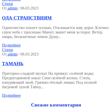
Стихи
От
admin
/ 06.03.2023
ОДА СТРАНСТВИЯМ
Одиночество пахнет осенью, Откликается зову дорог. Клочно-
серое небо с просинью Манит, манит меня за порог. Ветер,
хмарь, бесконечные ливни Душу...
Подробнее
Стихи
От
admin
/ 06.03.2023
ТАМАНЬ
Приторно-сладкий мускат На привкус солёной воды;
Предштормовой накат Сине-зелёной волны. Степь,
изнуряющий зной, Грязево-тёплый лиман; Под полной
багровой луной Тайну...
Подробнее
Свежие комментарии