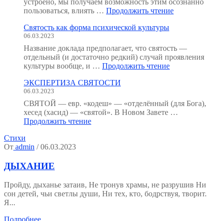
устроено, мы получаем возможность этим осознанно
"Неорганичес
пользоваться, влиять …
Продолжить чтение
анатомия
Святость как форма психической культуры
человека
06.03.2023
:
как
Название доклада предполагает, что святость —
мы
отдельный (и достаточно редкий) случай проявления
устроены?
"Святость
культуры вообще, и …
Продолжить чтение
(Тезисы
как
к
ЭКСПЕРТИЗА СВЯТОСТИ
форма
семинару.)"
06.03.2023
психической
культуры"
СВЯТОЙ — евр. «кодеш» — «отделённый (для Бога),
хесед (хасид) — «святой». В Новом Завете …
"ЭКСПЕРТИЗА
Продолжить чтение
СВЯТОСТИ"
Стихи
От
admin
/ 06.03.2023
ДЫХАНИЕ
Пройду, дыханье затаив, Не тронув храмы, не разрушив Ни
сон детей, чьи светлы души, Ни тех, кто, бодрствуя, творит.
Я...
Подробнее