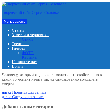
Перейти
к
Творческий сайт Сергея Соловьева
содержимому
Меню
Закрыть
Статьи
Заметки и черновики
Стихи
Тренинги
Галерея
ФОТО
Картины
Напишите нам
Войти
Человеку, который жадно жил, может стать свойственно в
какой-то момент начать так же самозабвенно вожделеть
смерти.
Навигация
Предыдущая
назад
Предыдущая запись
запись:
Следующая
далее
Следующая запись
по
запись:
записям
Добавить комментарий