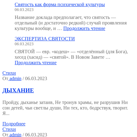
Святость как форма психической культуры
человека
06.03.2023
:
как
Название доклада предполагает, что святость —
мы
отдельный (и достаточно редкий) случай проявления
устроены?
"Святость
культуры вообще, и …
Продолжить чтение
(Тезисы
как
к
ЭКСПЕРТИЗА СВЯТОСТИ
форма
семинару.)"
06.03.2023
психической
культуры"
СВЯТОЙ — евр. «кодеш» — «отделённый (для Бога),
хесед (хасид) — «святой». В Новом Завете …
"ЭКСПЕРТИЗА
Продолжить чтение
СВЯТОСТИ"
Стихи
От
admin
/ 06.03.2023
ДЫХАНИЕ
Пройду, дыханье затаив, Не тронув храмы, не разрушив Ни
сон детей, чьи светлы души, Ни тех, кто, бодрствуя, творит.
Я...
Подробнее
Стихи
От
admin
/ 06.03.2023