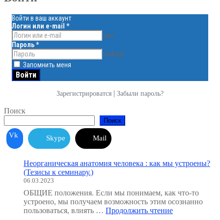
Войти в ваш аккаунт
Логин или e-mail
*
face
Пароль
*
visibility
Запомнить меня
|
Зарегистрироватся
Забыли пароль?
Поиск
Поиск
Vk
Skype
Mail
Неорганическая анатомия человека : как мы устроены?
(Тезисы к семинару.)
06.03.2023
ОБЩИЕ положения. Если мы понимаем, как что-то
устроено, мы получаем возможность этим осознанно
"Неорганичес
пользоваться, влиять …
Продолжить чтение
анатомия