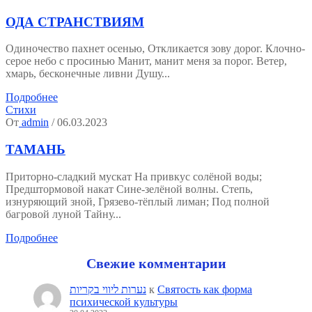
ОДА СТРАНСТВИЯМ
Одиночество пахнет осенью, Откликается зову дорог. Клочно-
серое небо с просинью Манит, манит меня за порог. Ветер,
хмарь, бесконечные ливни Душу...
Подробнее
Стихи
От
admin
/ 06.03.2023
ТАМАНЬ
Приторно-сладкий мускат На привкус солёной воды;
Предштормовой накат Сине-зелёной волны. Степь,
изнуряющий зной, Грязево-тёплый лиман; Под полной
багровой луной Тайну...
Подробнее
Свежие комментарии
נערות ליווי בקריות
к
Святость как форма
психической культуры