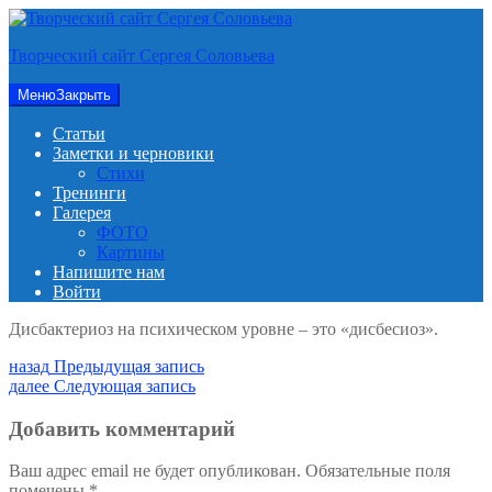
Перейти
к
Творческий сайт Сергея Соловьева
содержимому
Меню
Закрыть
Статьи
Заметки и черновики
Стихи
Тренинги
Галерея
ФОТО
Картины
Напишите нам
Войти
Дисбактериоз на психическом уровне – это «дисбесиоз».
Навигация
Предыдущая
назад
Предыдущая запись
запись:
Следующая
далее
Следующая запись
по
запись:
записям
Добавить комментарий
Ваш адрес email не будет опубликован.
Обязательные поля
помечены
*