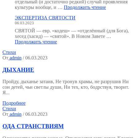
мы
отдельный (и достаточно редкий) случай проявления
устроены?
"Святость
культуры вообще, и …
Продолжить чтение
(Тезисы
как
к
ЭКСПЕРТИЗА СВЯТОСТИ
форма
семинару.)"
06.03.2023
психической
культуры"
СВЯТОЙ — евр. «кодеш» — «отделённый (для Бога),
хесед (хасид) — «святой». В Новом Завете …
"ЭКСПЕРТИЗА
Продолжить чтение
СВЯТОСТИ"
Стихи
От
admin
/ 06.03.2023
ДЫХАНИЕ
Пройду, дыханье затаив, Не тронув храмы, не разрушив Ни
сон детей, чьи светлы души, Ни тех, кто, бодрствуя, творит.
Я...
Подробнее
Стихи
От
admin
/ 06.03.2023
ОДА СТРАНСТВИЯМ