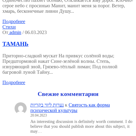
Одиночество пахнет осенью, Откликается зову дорог. Клочно-
серое небо с просинью Манит, манит меня за порог. Ветер,
хмарь, бесконечные ливни Душу...
Подробнее
Стихи
От
admin
/ 06.03.2023
ТАМАНЬ
Приторно-сладкий мускат На привкус солёной воды;
Предштормовой накат Сине-зелёной волны. Степь,
изнуряющий зной, Грязево-тёплый лиман; Под полной
багровой луной Тайну...
Подробнее
Свежие комментарии
נערות ליווי בקריות
к
Святость как форма
психической культуры
20.04.2023
An interesting discussion is definitely worth comment. I do
believe that you should publish more about this subject, it
may…