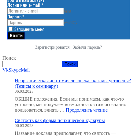
Войти в ваш аккаунт
Логин или e-mail
*
face
Пароль
*
visibility
Запомнить меня
|
Зарегистрироватся
Забыли пароль?
Поиск
Поиск
Vk
Skype
Mail
Неорганическая анатомия человека : как мы устроены?
(Тезисы к семинару.)
06.03.2023
ОБЩИЕ положения. Если мы понимаем, как что-то
устроено, мы получаем возможность этим осознанно
"Неорганичес
пользоваться, влиять …
Продолжить чтение
анатомия
Святость как форма психической культуры
человека
06.03.2023
:
как
Название доклада предполагает, что святость —