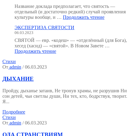
как
Название доклада предполагает, что святость —
мы
отдельный (и достаточно редкий) случай проявления
устроены?
"Святость
культуры вообще, и …
Продолжить чтение
(Тезисы
как
к
ЭКСПЕРТИЗА СВЯТОСТИ
форма
семинару.)"
06.03.2023
психической
культуры"
СВЯТОЙ — евр. «кодеш» — «отделённый (для Бога),
хесед (хасид) — «святой». В Новом Завете …
"ЭКСПЕРТИЗА
Продолжить чтение
СВЯТОСТИ"
Стихи
От
admin
/ 06.03.2023
ДЫХАНИЕ
Пройду, дыханье затаив, Не тронув храмы, не разрушив Ни
сон детей, чьи светлы души, Ни тех, кто, бодрствуя, творит.
Я...
Подробнее
Стихи
От
admin
/ 06.03.2023
ОДА СТРАНСТВИЯМ