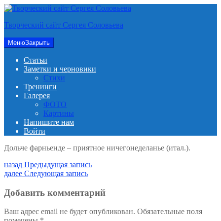
Перейти
к
Творческий сайт Сергея Соловьева
содержимому
Меню
Закрыть
Статьи
Заметки и черновики
Стихи
Тренинги
Галерея
ФОТО
Картины
Напишите нам
Войти
Дольче фарньенде – приятное ничегонеделанье (итал.).
Навигация
Предыдущая
назад
Предыдущая запись
запись:
Следующая
далее
Следующая запись
по
запись:
записям
Добавить комментарий
Ваш адрес email не будет опубликован.
Обязательные поля
помечены
*