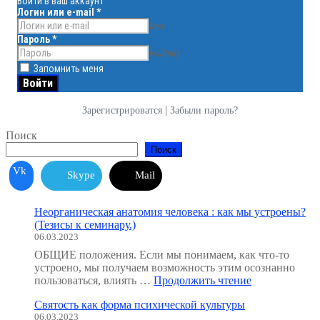
Войти в ваш аккаунт
Логин или e-mail
*
face
Пароль
*
visibility
Запомнить меня
|
Зарегистрироватся
Забыли пароль?
Поиск
Поиск
Vk
Skype
Mail
Неорганическая анатомия человека : как мы устроены?
(Тезисы к семинару.)
06.03.2023
ОБЩИЕ положения. Если мы понимаем, как что-то
устроено, мы получаем возможность этим осознанно
"Неорганичес
пользоваться, влиять …
Продолжить чтение
анатомия
Святость как форма психической культуры
человека
06.03.2023
: