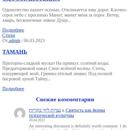
Одиночество пахнет осенью, Откликается зову дорог. Клочно-
серое небо с просинью Манит, манит меня за порог. Ветер,
хмарь, бесконечные ливни Душу...
Подробнее
Стихи
От
admin
/ 06.03.2023
ТАМАНЬ
Приторно-сладкий мускат На привкус солёной воды;
Предштормовой накат Сине-зелёной волны. Степь,
изнуряющий зной, Грязево-тёплый лиман; Под полной
багровой луной Тайну...
Подробнее
Свежие комментарии
נערות ליווי בקריות
к
Святость как форма
психической культуры
20.04.2023
An interesting discussion is definitely worth comment. I do