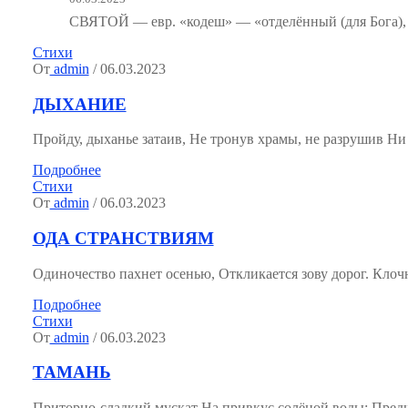
СВЯТОЙ — евр. «кодеш» — «отделённый (для Бога), 
Стихи
От
admin
/ 06.03.2023
ДЫХАНИЕ
Пройду, дыханье затаив, Не тронув храмы, не разрушив Ни со
Подробнее
Стихи
От
admin
/ 06.03.2023
ОДА СТРАНСТВИЯМ
Одиночество пахнет осенью, Откликается зову дорог. Клочн
Подробнее
Стихи
От
admin
/ 06.03.2023
ТАМАНЬ
Приторно-сладкий мускат На привкус солёной воды; Пред