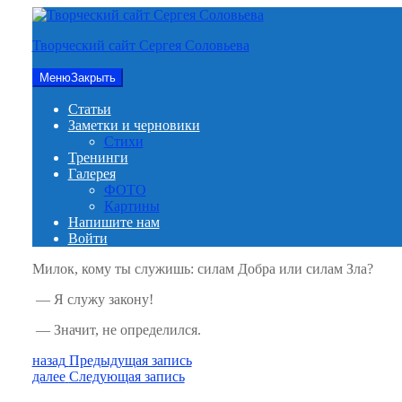
Перейти
к
Творческий сайт Сергея Соловьева
содержимому
Меню
Закрыть
Статьи
Заметки и черновики
Стихи
Тренинги
Галерея
ФОТО
Картины
Напишите нам
Войти
Милок, кому ты служишь: силам Добра или силам Зла?
— Я служу закону!
— Значит, не определился.
Навигация
Предыдущая
назад
Предыдущая запись
запись:
Следующая
далее
Следующая запись
по
запись: