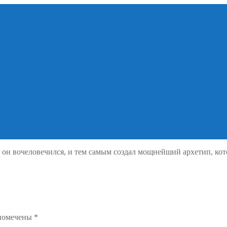
к. он вочеловечился, и тем самым создал мощнейший архетип, ко
 помечены
*