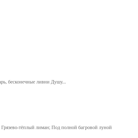
СВЯТОСТИ"
арь, бесконечные ливни Душу...
 Грязево-тёплый лиман; Под полной багровой луной