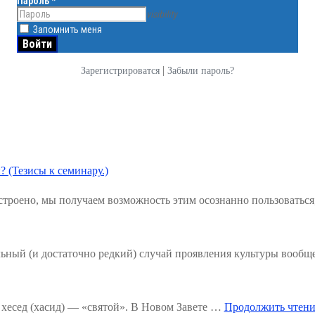
Пароль
*
visibility
Запомнить меня
|
Зарегистрироватся
Забыли пароль?
? (Тезисы к семинару.)
троено, мы получаем возможность этим осознанно пользоваться
льный (и достаточно редкий) случай проявления культуры вообщ
хесед (хасид) — «святой». В Новом Завете …
Продолжить чтени