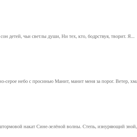
н детей, чьи светлы души, Ни тех, кто, бодрствуя, творит. Я...
о-серое небо с просинью Манит, манит меня за порог. Ветер, хм
штормовой накат Сине-зелёной волны. Степь, изнуряющий зной,