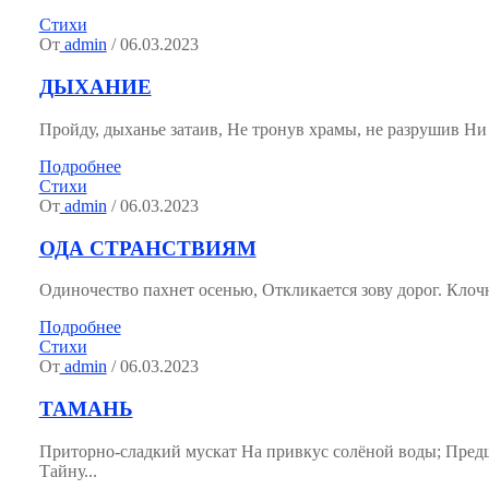
Стихи
От
admin
/ 06.03.2023
ДЫХАНИЕ
Пройду, дыханье затаив, Не тронув храмы, не разрушив Ни со
Подробнее
Стихи
От
admin
/ 06.03.2023
ОДА СТРАНСТВИЯМ
Одиночество пахнет осенью, Откликается зову дорог. Клочн
Подробнее
Стихи
От
admin
/ 06.03.2023
ТАМАНЬ
Приторно-сладкий мускат На привкус солёной воды; Пред
Тайну...