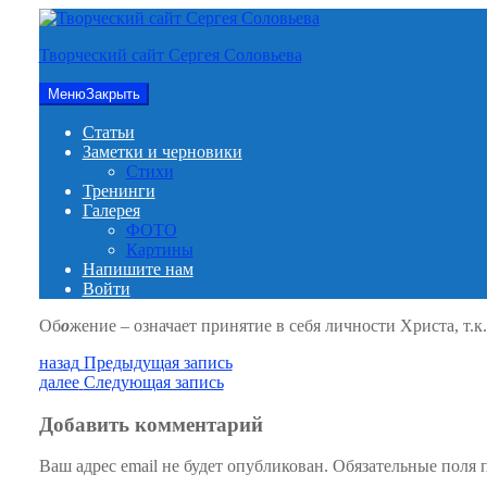
Перейти
к
Творческий сайт Сергея Соловьева
содержимому
Меню
Закрыть
Статьи
Заметки и черновики
Стихи
Тренинги
Галерея
ФОТО
Картины
Напишите нам
Войти
Об
о
жение – означает принятие в себя личности Христа, т.
Навигация
Предыдущая
назад
Предыдущая запись
запись:
Следующая
далее
Следующая запись
по
запись:
записям
Добавить комментарий
Ваш адрес email не будет опубликован.
Обязательные поля