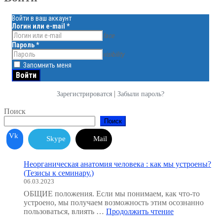
Войти в ваш аккаунт
Логин или e-mail
*
face
Пароль
*
visibility
Запомнить меня
|
Зарегистрироватся
Забыли пароль?
Поиск
Поиск
Vk
Skype
Mail
Неорганическая анатомия человека : как мы устроены?
(Тезисы к семинару.)
06.03.2023
ОБЩИЕ положения. Если мы понимаем, как что-то
устроено, мы получаем возможность этим осознанно
"Неорганичес
пользоваться, влиять …
Продолжить чтение
анатомия