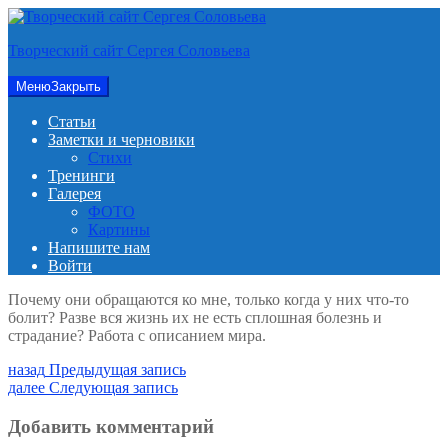
Перейти
к
Творческий сайт Сергея Соловьева
содержимому
Меню
Закрыть
Статьи
Заметки и черновики
Стихи
Тренинги
Галерея
ФОТО
Картины
Напишите нам
Войти
Почему они обращаются ко мне, только когда у них что-то
болит? Разве вся жизнь их не есть сплошная болезнь и
страдание? Работа с описанием мира.
Навигация
Предыдущая
назад
Предыдущая запись
запись:
Следующая
далее
Следующая запись
по
запись:
записям
Добавить комментарий