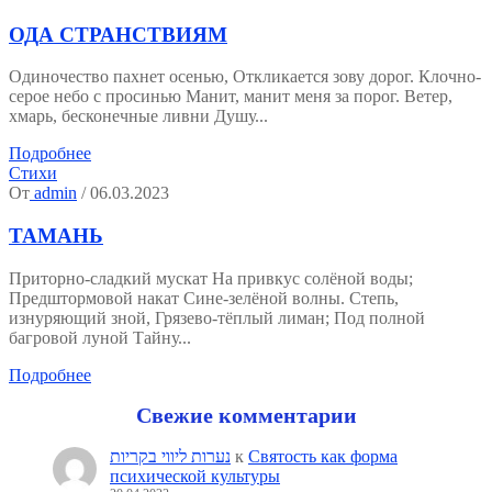
ОДА СТРАНСТВИЯМ
Одиночество пахнет осенью, Откликается зову дорог. Клочно-
серое небо с просинью Манит, манит меня за порог. Ветер,
хмарь, бесконечные ливни Душу...
Подробнее
Стихи
От
admin
/ 06.03.2023
ТАМАНЬ
Приторно-сладкий мускат На привкус солёной воды;
Предштормовой накат Сине-зелёной волны. Степь,
изнуряющий зной, Грязево-тёплый лиман; Под полной
багровой луной Тайну...
Подробнее
Свежие комментарии
נערות ליווי בקריות
к
Святость как форма
психической культуры