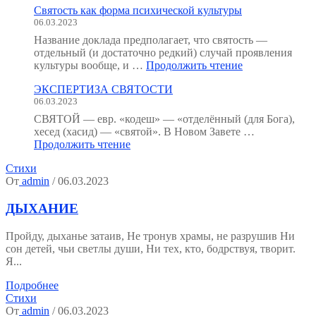
Святость как форма психической культуры
человека
06.03.2023
:
как
Название доклада предполагает, что святость —
мы
отдельный (и достаточно редкий) случай проявления
устроены?
"Святость
культуры вообще, и …
Продолжить чтение
(Тезисы
как
к
ЭКСПЕРТИЗА СВЯТОСТИ
форма
семинару.)"
06.03.2023
психической
культуры"
СВЯТОЙ — евр. «кодеш» — «отделённый (для Бога),
хесед (хасид) — «святой». В Новом Завете …
"ЭКСПЕРТИЗА
Продолжить чтение
СВЯТОСТИ"
Стихи
От
admin
/ 06.03.2023
ДЫХАНИЕ
Пройду, дыханье затаив, Не тронув храмы, не разрушив Ни
сон детей, чьи светлы души, Ни тех, кто, бодрствуя, творит.
Я...
Подробнее
Стихи
От
admin
/ 06.03.2023