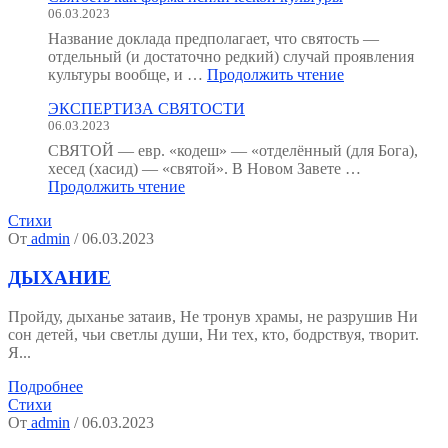
06.03.2023
:
как
Название доклада предполагает, что святость —
мы
отдельный (и достаточно редкий) случай проявления
устроены?
"Святость
культуры вообще, и …
Продолжить чтение
(Тезисы
как
к
ЭКСПЕРТИЗА СВЯТОСТИ
форма
семинару.)"
06.03.2023
психической
культуры"
СВЯТОЙ — евр. «кодеш» — «отделённый (для Бога),
хесед (хасид) — «святой». В Новом Завете …
"ЭКСПЕРТИЗА
Продолжить чтение
СВЯТОСТИ"
Стихи
От
admin
/ 06.03.2023
ДЫХАНИЕ
Пройду, дыханье затаив, Не тронув храмы, не разрушив Ни
сон детей, чьи светлы души, Ни тех, кто, бодрствуя, творит.
Я...
Подробнее
Стихи
От
admin
/ 06.03.2023