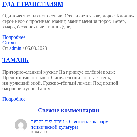
ОДА СТРАНСТВИЯМ
Одиночество пахнет осенью, Откликается зову дорог. Клочно-
серое небо с просинью Манит, манит меня за порог. Ветер,
хмарь, бесконечные ливни Душу...
Подробнее
Стихи
От
admin
/ 06.03.2023
ТАМАНЬ
Приторно-сладкий мускат На привкус солёной воды;
Предштормовой накат Сине-зелёной волны. Степь,
изнуряющий зной, Грязево-тёплый лиман; Под полной
багровой луной Тайну...
Подробнее
Свежие комментарии
נערות ליווי בקריות
к
Святость как форма
психической культуры
20.04.2023