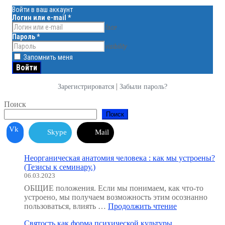
Войти в ваш аккаунт
Логин или e-mail
*
face
Пароль
*
visibility
Запомнить меня
|
Зарегистрироватся
Забыли пароль?
Поиск
Поиск
Vk
Skype
Mail
Неорганическая анатомия человека : как мы устроены?
(Тезисы к семинару.)
06.03.2023
ОБЩИЕ положения. Если мы понимаем, как что-то
устроено, мы получаем возможность этим осознанно
"Неорганичес
пользоваться, влиять …
Продолжить чтение
анатомия
Святость как форма психической культуры
человека