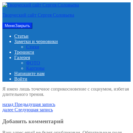
Перейти
к
Творческий сайт Сергея Соловьева
содержимому
Меню
Закрыть
Статьи
Заметки и черновики
Стихи
Тренинги
Галерея
ФОТО
Картины
Напишите нам
Войти
Я имею лишь точечное соприкосновение с социумом, избегая
длительного трения.
Навигация
Предыдущая
назад
Предыдущая запись
запись:
Следующая
далее
Следующая запись
по
запись:
записям
Добавить комментарий
Ваш адрес email не будет опубликован.
Обязательные поля