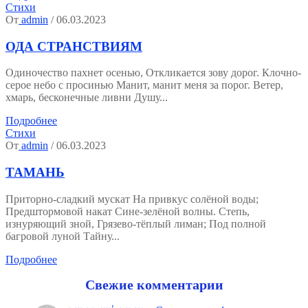
Стихи
От
admin
/ 06.03.2023
ОДА СТРАНСТВИЯМ
Одиночество пахнет осенью, Откликается зову дорог. Клочно-
серое небо с просинью Манит, манит меня за порог. Ветер,
хмарь, бесконечные ливни Душу...
Подробнее
Стихи
От
admin
/ 06.03.2023
ТАМАНЬ
Приторно-сладкий мускат На привкус солёной воды;
Предштормовой накат Сине-зелёной волны. Степь,
изнуряющий зной, Грязево-тёплый лиман; Под полной
багровой луной Тайну...
Подробнее
Свежие комментарии