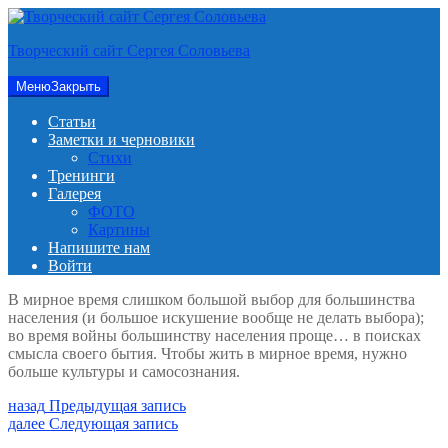
Перейти
к
Творческий сайт Сергея Соловьева
содержимому
Меню
Закрыть
Статьи
Заметки и черновики
Стихи
Тренинги
Галерея
ФОТО
Картины
Напишите нам
Войти
В мирное время слишком большой выбор для большинства
населения (и большое искушение вообще не делать выбора);
во время войны большинству населения проще… в поисках
смысла своего бытия. Чтобы жить в мирное время, нужно
больше культуры и самосознания.
Навигация
Предыдущая
назад
Предыдущая запись
запись:
Следующая
далее
Следующая запись
по
запись: