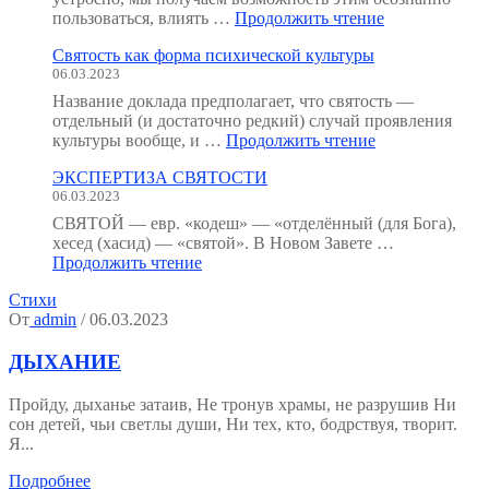
"Неорганичес
пользоваться, влиять …
Продолжить чтение
анатомия
Святость как форма психической культуры
человека
06.03.2023
:
как
Название доклада предполагает, что святость —
мы
отдельный (и достаточно редкий) случай проявления
устроены?
"Святость
культуры вообще, и …
Продолжить чтение
(Тезисы
как
к
ЭКСПЕРТИЗА СВЯТОСТИ
форма
семинару.)"
06.03.2023
психической
культуры"
СВЯТОЙ — евр. «кодеш» — «отделённый (для Бога),
хесед (хасид) — «святой». В Новом Завете …
"ЭКСПЕРТИЗА
Продолжить чтение
СВЯТОСТИ"
Стихи
От
admin
/ 06.03.2023
ДЫХАНИЕ
Пройду, дыханье затаив, Не тронув храмы, не разрушив Ни
сон детей, чьи светлы души, Ни тех, кто, бодрствуя, творит.
Я...
Подробнее