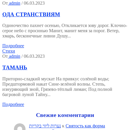
От
admin
/ 06.03.2023
ОДА СТРАНСТВИЯМ
Одиночество пахнет осенью, Откликается зову дорог. Клочно-
серое небо с просинью Манит, манит меня за порог. Ветер,
хмарь, бесконечные ливни Душу...
Подробнее
Стихи
От
admin
/ 06.03.2023
ТАМАНЬ
Приторно-сладкий мускат На привкус солёной воды;
Предштормовой накат Сине-зелёной волны. Степь,
изнуряющий зной, Грязево-тёплый лиман; Под полной
багровой луной Тайну...
Подробнее
Свежие комментарии
נערות ליווי בקריות
к
Святость как форма