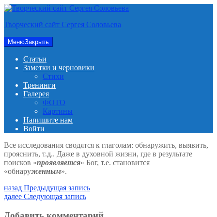
Перейти
к
Творческий сайт Сергея Соловьева
содержимому
Меню
Закрыть
Статьи
Заметки и черновики
Стихи
Тренинги
Галерея
ФОТО
Картины
Напишите нам
Войти
Все исследования сводятся к глаголам: обнаружить, выявить,
прояснить, т.д.. Даже в духовной жизни, где в результате
поисков «
проявляется
» Бог, т.е. становится
«обнару
женным
».
Навигация
Предыдущая
назад
Предыдущая запись
запись:
Следующая
далее
Следующая запись
по
запись:
записям
Добавить комментарий