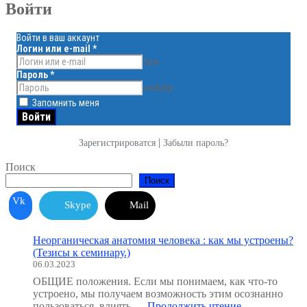
Войти
Войти в ваш аккаунт
Логин или e-mail
*
face
Пароль
*
visibility
Запомнить меня
|
Зарегистрироватся
Забыли пароль?
Поиск
Поиск
Vk
Skype
Mail
Неорганическая анатомия человека : как мы устроены?
(Тезисы к семинару.)
06.03.2023
ОБЩИЕ положения. Если мы понимаем, как что-то
устроено, мы получаем возможность этим осознанно
"Неорганичес
пользоваться, влиять …
Продолжить чтение