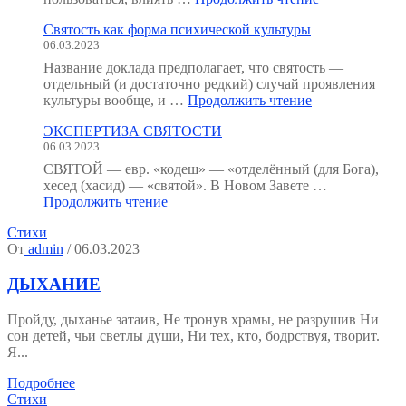
анатомия
Святость как форма психической культуры
человека
06.03.2023
:
как
Название доклада предполагает, что святость —
мы
отдельный (и достаточно редкий) случай проявления
устроены?
"Святость
культуры вообще, и …
Продолжить чтение
(Тезисы
как
к
ЭКСПЕРТИЗА СВЯТОСТИ
форма
семинару.)"
06.03.2023
психической
культуры"
СВЯТОЙ — евр. «кодеш» — «отделённый (для Бога),
хесед (хасид) — «святой». В Новом Завете …
"ЭКСПЕРТИЗА
Продолжить чтение
СВЯТОСТИ"
Стихи
От
admin
/ 06.03.2023
ДЫХАНИЕ
Пройду, дыханье затаив, Не тронув храмы, не разрушив Ни
сон детей, чьи светлы души, Ни тех, кто, бодрствуя, творит.
Я...
Подробнее
Стихи